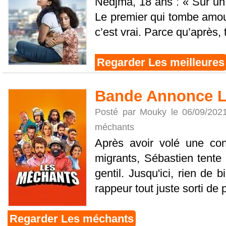
Nedjma, 18 ans : « Sur un
Le premier qui tombe amou
c’est vrai. Parce qu’après, 
Regarder Les meilleures
Bande Annonce L
Posté par Mouky le 06/09/202
méchants
Après avoir volé une co
migrants, Sébastien tente 
gentil. Jusqu'ici, rien de
rappeur tout juste sorti de pr
Regarder Les méchants