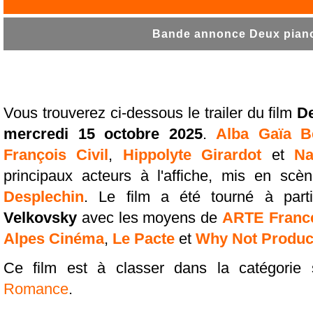
Bande annonce Deux piano
Vous trouverez ci-dessous le trailer du film
D
mercredi 15 octobre 2025
.
Alba Gaïa Be
François Civil
,
Hippolyte Girardot
et
Na
principaux acteurs à l'affiche, mis en scè
Desplechin
. Le film a été tourné à part
Velkovsky
avec les moyens de
ARTE Franc
Alpes Cinéma
,
Le Pacte
et
Why Not Produc
Ce film est à classer dans la catégorie
Romance
.