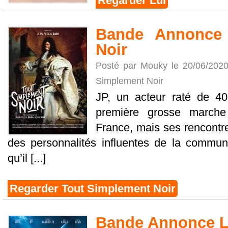
Regarder Lui
Bande Annonce 
Noir
Posté par Mouky le 20/06/202
Simplement Noir
JP, un acteur raté de 40
première grosse marche
France, mais ses rencontr
des personnalités influentes de la communa
qu’il [...]
Regarder Tout Simplement Noir
Bande Annonce L