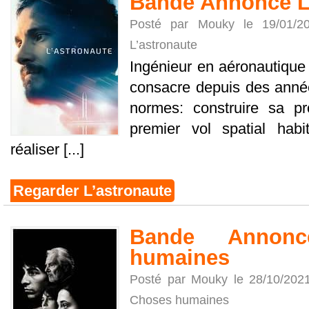
Bande Annonce L
Posté par Mouky le 19/01/
L’astronaute
Ingénieur en aéronautique
consacre depuis des année
normes: construire sa pr
premier vol spatial hab
réaliser [...]
Regarder L’astronaute
Bande Annon
humaines
Posté par Mouky le 28/10/202
Choses humaines