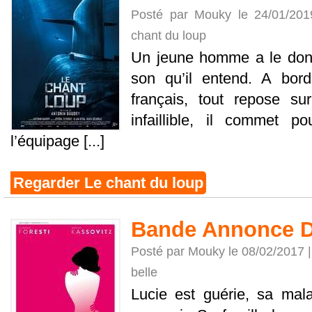
Posté par Mouky le 24/01/20
chant du loup
Un jeune homme a le don 
son qu’il entend. A bord
français, tout repose sur
infaillible, il commet p
l’équipage [...]
Regarder Le chant du loup
Bande Annonce De
Posté par Mouky le 08/02/2017 
belle
Lucie est guérie, sa mala