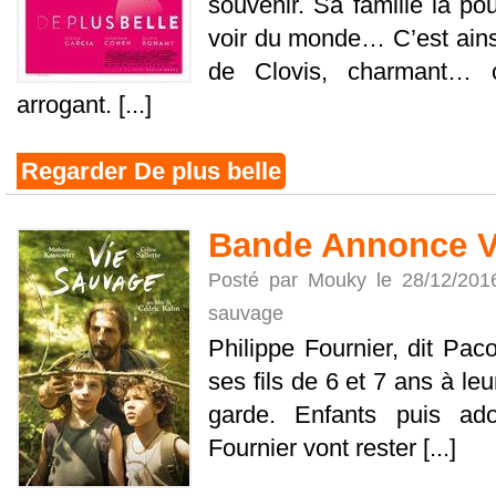
souvenir. Sa famille la pou
voir du monde… C’est ainsi
de Clovis, charmant… c
arrogant. [...]
Regarder De plus belle
Bande Annonce V
Posté par Mouky le 28/12/201
sauvage
Philippe Fournier, dit Pa
ses fils de 6 et 7 ans à le
garde. Enfants puis ado
Fournier vont rester [...]