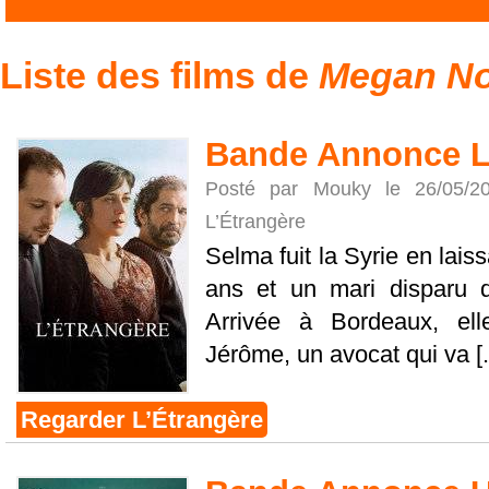
Liste des films de
Megan N
Bande Annonce L
Posté par Mouky le 26/05/
L’Étrangère
Selma fuit la Syrie en laissa
ans et un mari disparu d
Arrivée à Bordeaux, el
Jérôme, un avocat qui va [.
Regarder L’Étrangère