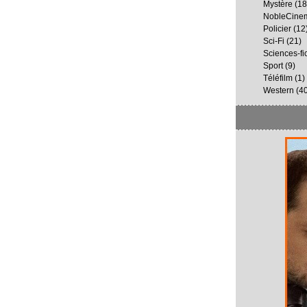
Mystère
(18
NobleCine
Policier
(12
Sci-Fi
(21)
Sciences-fi
Sport
(9)
Téléfilm
(1)
Western
(40