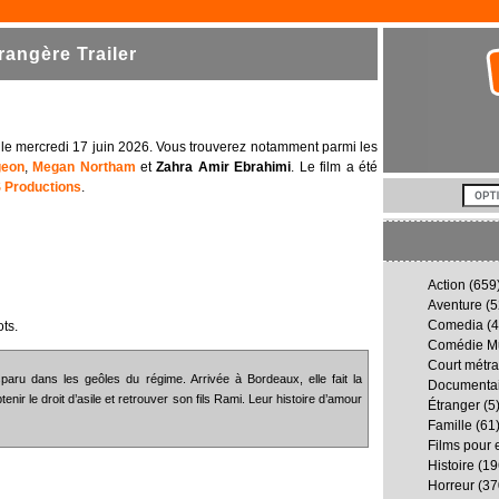
angère Trailer
he le mercredi 17 juin 2026. Vous trouverez notamment parmi les
geon
,
Megan Northam
et
Zahra Amir Ebrahimi
. Le film a été
 Productions
.
Action
(659
Aventure
(5
Comedia
(4
ts.
Comédie Mu
Court métr
paru dans les geôles du régime. Arrivée à Bordeaux, elle fait la
Documenta
ir le droit d’asile et retrouver son fils Rami. Leur histoire d’amour
Étranger
(5
Famille
(61
Films pour 
Histoire
(19
Horreur
(37