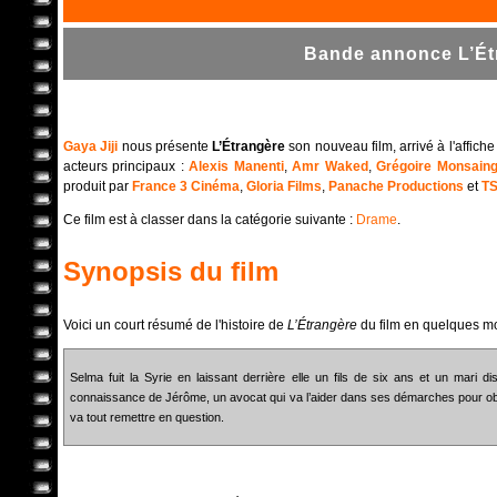
Bande annonce L’Étr
Gaya Jiji
nous présente
L’Étrangère
son nouveau film, arrivé à l'affic
acteurs principaux :
Alexis Manenti
,
Amr Waked
,
Grégoire Monsain
produit par
France 3 Cinéma
,
Gloria Films
,
Panache Productions
et
TS
Ce film est à classer dans la catégorie suivante :
Drame
.
Synopsis du film
Voici un court résumé de l'histoire de
L’Étrangère
du film en quelques mo
Selma fuit la Syrie en laissant derrière elle un fils de six ans et un mari dis
connaissance de Jérôme, un avocat qui va l’aider dans ses démarches pour obten
va tout remettre en question.