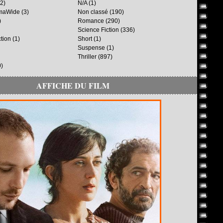
2)
N/A
(1)
maWide
(3)
Non classé
(190)
)
Romance
(290)
Science Fiction
(336)
ction
(1)
Short
(1)
Suspense
(1)
Thriller
(897)
)
AFFICHE DU FILM