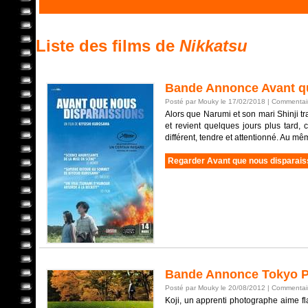
Liste des films de
Nikkatsu
Bande Annonce Avant qu
Posté par Mouky le 17/02/2018 |
Commentair
Alors que Narumi et son mari Shinji t
et revient quelques jours plus tard
différent, tendre et attentionné. Au mê
Regarder Avant que nous disparais
Bande Annonce Tokyo P
Posté par Mouky le 20/08/2012 |
Commentair
Koji, un apprenti photographe aime f