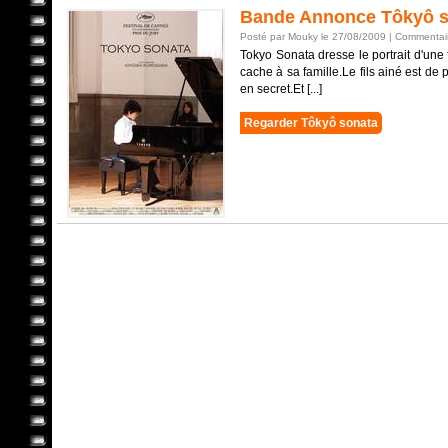
Bande Annonce Tôkyô s
Posté par Mouky le 27/08/2009 |
Commentair
Tokyo Sonata dresse le portrait d'une 
cache à sa famille.Le fils ainé est d
en secret.Et [...]
Regarder Tôkyô sonata