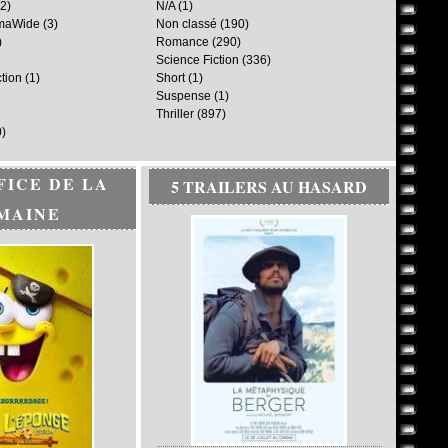
2)
N/A
(1)
maWide
(3)
Non classé
(190)
)
Romance
(290)
Science Fiction
(336)
ction
(1)
Short
(1)
Suspense
(1)
Thriller
(897)
)
FICE DE LA
5 TRAILERS AU HASARD
MAINE