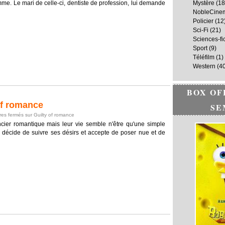
emme. Le mari de celle-ci, dentiste de profession, lui demande
Mystère
(18
NobleCine
Policier
(12
Sci-Fi
(21)
Sciences-fi
Sport
(9)
Téléfilm
(1)
Western
(40
BOX OF
of romance
SE
es fermés
sur Guilty of romance
cier romantique mais leur vie semble n'être qu'une simple
e décide de suivre ses désirs et accepte de poser nue et de