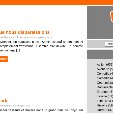
e nous disparaissions
es fermés
sur Avant que nous disparaissions
raversent une mauvaise passe, Shinji disparaît soudainement
, complètement transformé. Il semble être devenu un homme
me moment, [...]
sions
Action
(659
Aventure
(5
Comedia
(4
Comédie Mu
Court métr
Documenta
Étranger
(5
Famille
(61
ark
Films pour 
Histoire
(19
es fermés
sur Tokyo Park
Horreur
(37
lasher passants et familles dans un grand parc de Tōkyō. Un