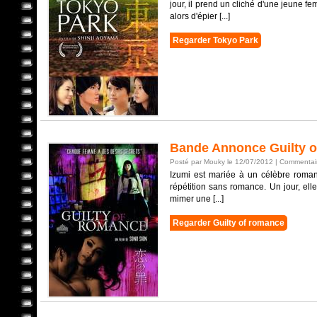
jour, il prend un cliché d'une jeune f
alors d'épier [...]
Regarder Tokyo Park
Bande Annonce Guilty 
Posté par Mouky le 12/07/2012 |
Commentair
Izumi est mariée à un célèbre roman
répétition sans romance. Un jour, ell
mimer une [...]
Regarder Guilty of romance