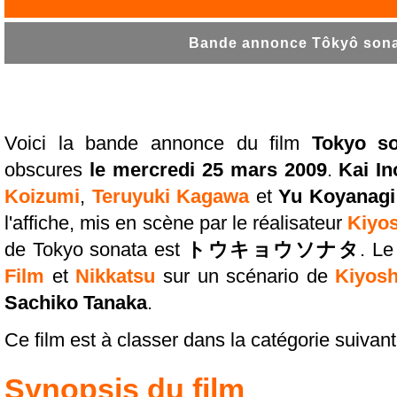
Bande annonce Tôkyô sonat
Voici la bande annonce du film
Tokyo so
obscures
le mercredi 25 mars 2009
.
Kai I
Koizumi
,
Teruyuki Kagawa
et
Yu Koyanagi
l'affiche, mis en scène par le réalisateur
Kiyo
de Tokyo sonata est
トウキョウソナタ
. Le
Film
et
Nikkatsu
sur un scénario de
Kiyos
Sachiko Tanaka
.
Ce film est à classer dans la catégorie suivan
Synopsis du film