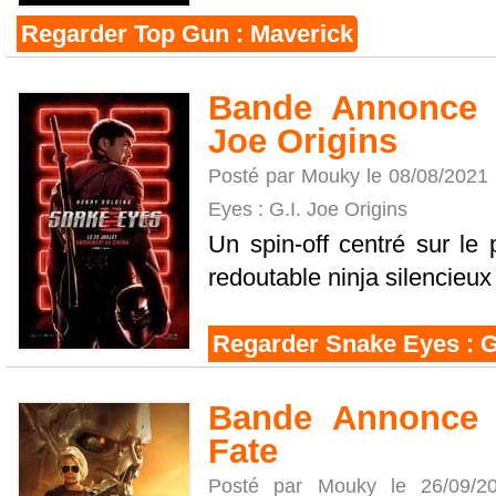
Regarder Top Gun : Maverick
Bande Annonce S
Joe Origins
Posté par Mouky le 08/08/2021
Eyes : G.I. Joe Origins
Un spin-off centré sur l
redoutable ninja silencieux 
Regarder Snake Eyes : G.
Bande Annonce T
Fate
Posté par Mouky le 26/09/