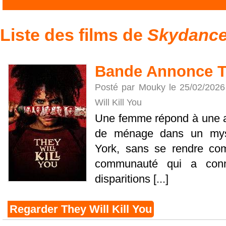
Liste des films de
Skydance
Bande Annonce Th
Posté par Mouky le 25/02/202
Will Kill You
Une femme répond à une 
de ménage dans un myst
York, sans se rendre com
communauté qui a con
disparitions [...]
Regarder They Will Kill You