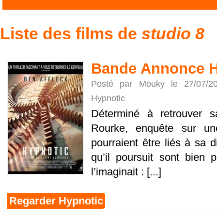
Liste des films de
studio 8
Bande Annonce H
Posté par Mouky le 27/07/
Hypnotic
Déterminé à retrouver sa
Rourke, enquête sur un
pourraient être liés à sa d
qu’il poursuit sont bien 
l’imaginait : [...]
Regarder Hypnotic