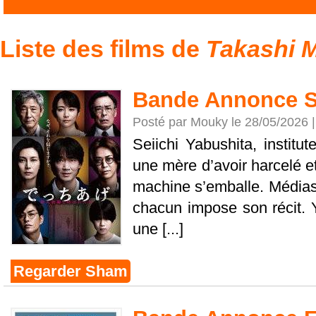
Liste des films de
Takashi M
Bande Annonce 
Posté par Mouky le 28/05/2026 
Seiichi Yabushita, institu
une mère d’avoir harcelé et 
machine s’emballe. Médias,
chacun impose son récit. Y
une [...]
Regarder Sham