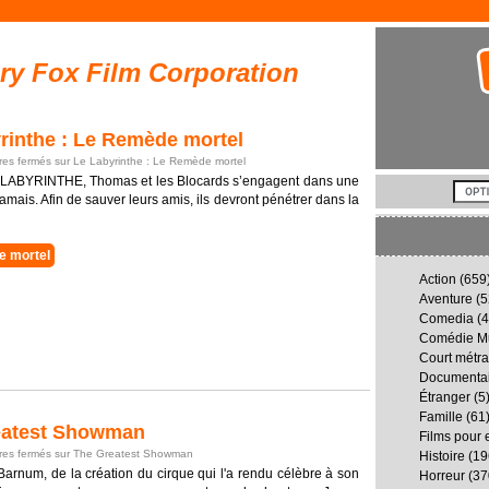
ry Fox Film Corporation
inthe : Le Remède mortel
es fermés
sur Le Labyrinthe : Le Remède mortel
E LABYRINTHE, Thomas et les Blocards s’engagent dans une
mais. Afin de sauver leurs amis, ils devront pénétrer dans la
e mortel
Action
(659
Aventure
(5
Comedia
(4
Comédie Mu
Court métr
Documenta
Étranger
(5
Famille
(61
eatest Showman
Films pour 
es fermés
sur The Greatest Showman
Histoire
(19
arnum, de la création du cirque qui l'a rendu célèbre à son
Horreur
(37