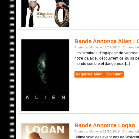
Bande Annonce Alien : 
Posté par Mouky le 12/04/2017 |
Commentair
Les membres d’équipage du vaisseau C
notre galaxie, découvrent ce qu’ils pe
monde sombre et dangereux, [...]
Regarder Alien : Covenant
Bande Annonce Logan
Posté par Mouky le 28/10/2016 |
Commentair
Ultime volet des aventures de Wolve