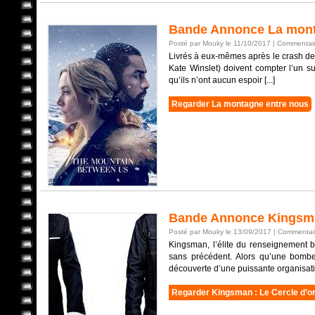
Bande Annonce La mont
Posté par Mouky le 11/10/2017 |
Commentair
Livrés à eux-mêmes après le crash de 
Kate Winslet) doivent compter l’un su
qu’ils n’ont aucun espoir [...]
Regarder La montagne entre nous
Bande Annonce Kingsman
Posté par Mouky le 13/09/2017 |
Commentair
Kingsman, l’élite du renseignement b
sans précédent. Alors qu’une bombe s
découverte d’une puissante organisati
Regarder Kingsman : Le Cercle d’o