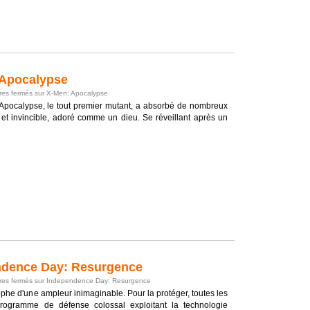
Apocalypse
es fermés
sur X-Men: Apocalypse
n, Apocalypse, le tout premier mutant, a absorbé de nombreux
 et invincible, adoré comme un dieu. Se réveillant après un
dence Day: Resurgence
es fermés
sur Independence Day: Resurgence
phe d'une ampleur inimaginable. Pour la protéger, toutes les
programme de défense colossal exploitant la technologie