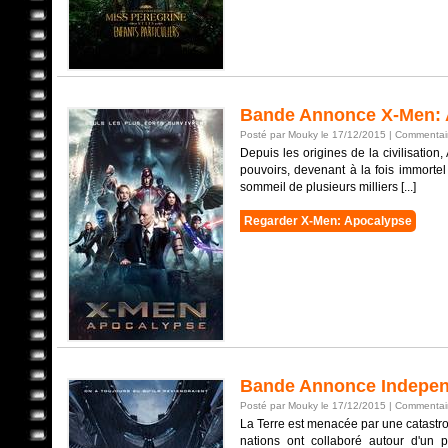
Bande Annonce X-Men: 
Posté par Mouky le 17/12/2015 |
Commentair
Depuis les origines de la civilisatio
pouvoirs, devenant à la fois immortel
sommeil de plusieurs milliers [...]
Regarder X-Men: Apocalypse
Bande Annonce Indepen
Posté par Mouky le 17/12/2015 |
Commentair
La Terre est menacée par une catastro
nations ont collaboré autour d'un 