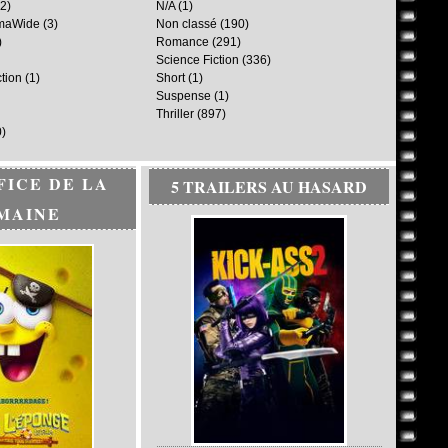
2)
N/A
(1)
maWide
(3)
Non classé
(190)
)
Romance
(291)
Science Fiction
(336)
ction
(1)
Short
(1)
Suspense
(1)
Thriller
(897)
)
FICE DE LA
5 TRAILERS AU HASARD
MAINE