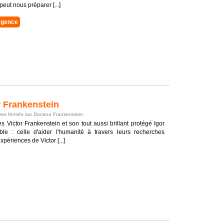
peut nous préparer [...]
rgence
 Frankenstein
es fermés
sur Docteur Frankenstein
s Victor Frankenstein et son tout aussi brillant protégé Igor
le : celle d'aider l'humanité à travers leurs recherches
xpériences de Victor [...]