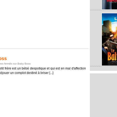
oss
es fermés
sur Baby Boss
tit frère est un bébé despotique et qui est en mal d'affection
déjouer un complot destiné à briser [...]