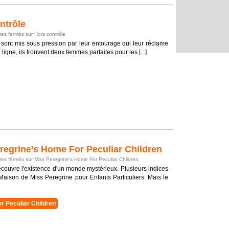
ntrôle
es fermés
sur Hors contrôle
e, sont mis sous pression par leur entourage qui leur réclame
gne, ils trouvent deux femmes parfaites pour les [...]
egrine’s Home For Peculiar Children
es fermés
sur Miss Peregrine’s Home For Peculiar Children
couvre l'existence d'un monde mystérieux. Plusieurs indices
Maison de Miss Peregrine pour Enfants Particuliers. Mais le
r Peculiar Children