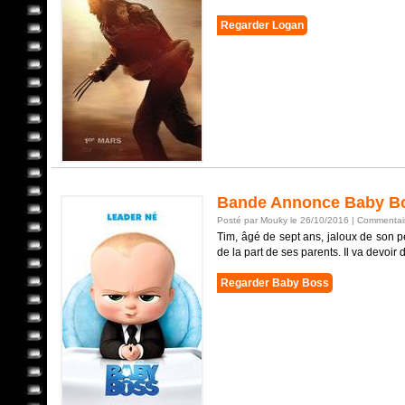
Regarder Logan
Bande Annonce Baby B
Posté par Mouky le 26/10/2016 |
Commentair
Tim, âgé de sept ans, jaloux de son pe
de la part de ses parents. Il va devoir 
Regarder Baby Boss