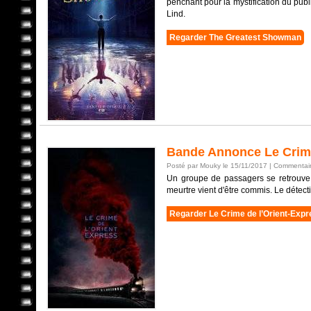
penchant pour la mystification du pu
Lind.
Regarder The Greatest Showman
Bande Annonce Le Crime
Posté par Mouky le 15/11/2017 |
Commentair
Un groupe de passagers se retrouve p
meurtre vient d'être commis. Le détect
Regarder Le Crime de l’Orient-Expr