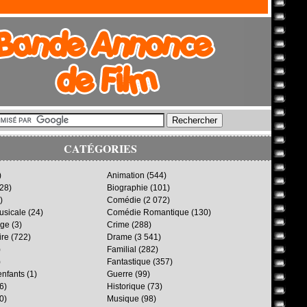
CATÉGORIES
)
Animation
(544)
28)
Biographie
(101)
)
Comédie
(2 072)
sicale
(24)
Comédie Romantique
(130)
age
(3)
Crime
(288)
ire
(722)
Drame
(3 541)
)
Familial
(282)
)
Fantastique
(357)
enfants
(1)
Guerre
(99)
6)
Historique
(73)
0)
Musique
(98)