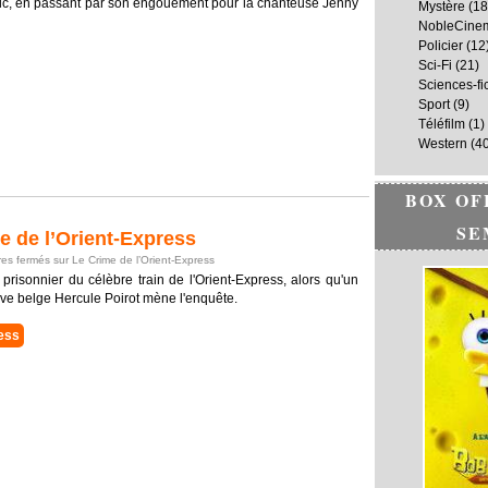
blic, en passant par son engouement pour la chanteuse Jenny
Mystère
(18
NobleCine
Policier
(12
Sci-Fi
(21)
Sciences-fi
Sport
(9)
Téléfilm
(1)
Western
(40
BOX OF
SE
 de l’Orient-Express
es fermés
sur Le Crime de l’Orient-Express
risonnier du célèbre train de l'Orient-Express, alors qu'un
ive belge Hercule Poirot mène l'enquête.
ess