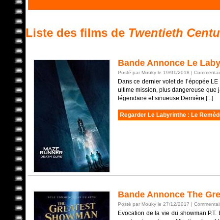
Liste des films de
Twentieth Centu
Bande Annonce Le Labyr
Posté par Mouky le 19/01/2018 |
Commentair
Dans ce dernier volet de l’épopée L
ultime mission, plus dangereuse que ja
légendaire et sinueuse Dernière [...]
Regarder Le Labyrinthe : Le Remèd
Bande Annonce The Gr
Posté par Mouky le 27/12/2017 |
Commentair
Evocation de la vie du showman P.T. B