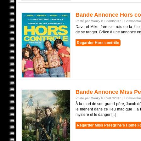
Bande Annonce Hors co
Posté par Mouky le 03/08/2016 |
Commentair
Dave et Mike, frères et rois de la fêt
de se ranger. Grâce à une annonce en li
Regarder Hors contrôle
Bande Annonce Miss Per
Posté par Mouky le 09/07/2016 |
Commentair
À la mort de son grand-père, Jacob dé
le mènent dans ce lieu magique : la 
mystère et le danger [...]
Regarder Miss Peregrine’s Home Fo