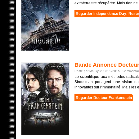
extraterrestre récupérée. Mais rien ne 
Regarder Independence Day: Resu
Bande Annonce Docteur
Posté par Mouky le 10/09/2015 |
Commentair
Le scientifique aux méthodes radicale
Strausman partagent une vision nob
innovantes sur l'immortalité. Mais les e
Regarder Docteur Frankenstein