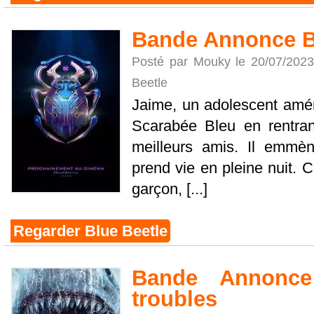
Bande Annonce B
Posté par Mouky le 20/07/202
Beetle
Jaime, un adolescent amér
Scarabée Bleu en rentran
meilleurs amis. Il emmèn
prend vie en pleine nuit. C
garçon, [...]
Regarder Blue Beetle
Bande Annonce
troubles