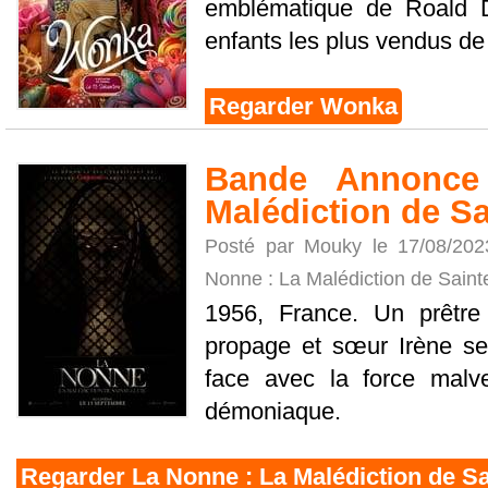
emblématique de Roald Da
enfants les plus vendus de t
Regarder Wonka
Bande Annonce
Malédiction de Sa
Posté par Mouky le 17/08/20
Nonne : La Malédiction de Saint
1956, France. Un prêtre
propage et sœur Irène se
face avec la force malve
démoniaque.
Regarder La Nonne : La Malédiction de Sa