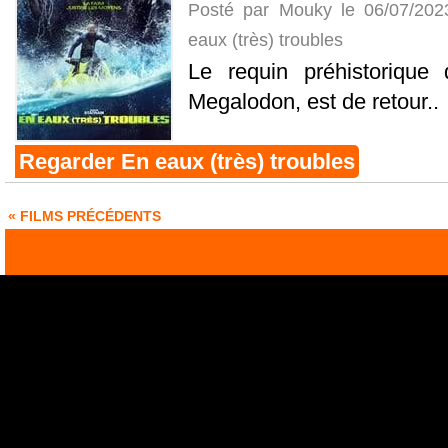
Posté par Mouky le 06/07/20
eaux (très) troubles
Le requin préhistorique
Megalodon, est de retour..
Regarder En eaux (très) troubles
« FILMS PRÉCÉDENTS