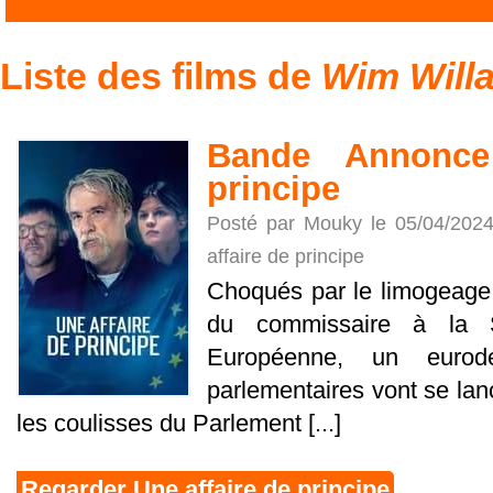
Liste des films de
Wim Willa
Bande Annonce
principe
Posté par Mouky le 05/04/202
affaire de principe
Choqués par le limogeage 
du commissaire à la 
Européenne, un eurod
parlementaires vont se la
les coulisses du Parlement [...]
Regarder Une affaire de principe