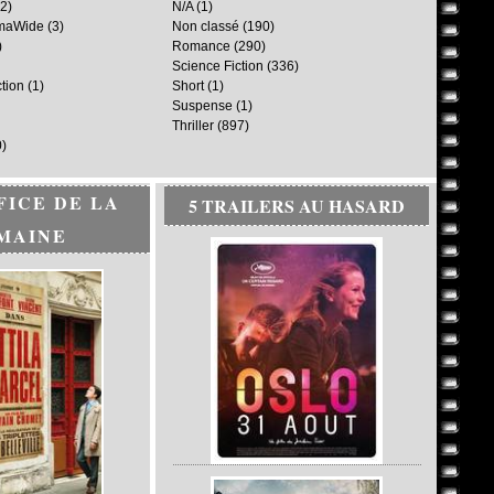
2)
N/A
(1)
maWide
(3)
Non classé
(190)
)
Romance
(290)
Science Fiction
(336)
ction
(1)
Short
(1)
Suspense
(1)
Thriller
(897)
)
FICE DE LA
5 TRAILERS AU HASARD
MAINE