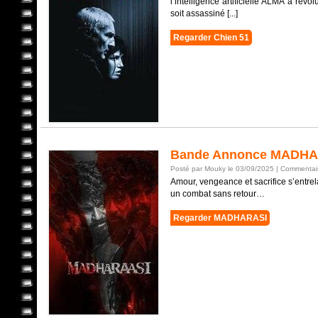
l’intelligence artificielle ALMA a révo
soit assassiné [...]
Regarder Chien 51
Bande Annonce MADHA
Posté par Mouky le 03/09/2025 |
Commentair
Amour, vengeance et sacrifice s’entrel
un combat sans retour…
Regarder MADHARASI