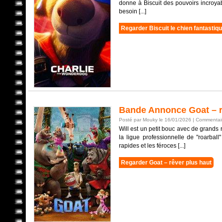
donne à Biscuit des pouvoirs incroyab
besoin [...]
Regarder Biscuit le chien fantastiq
Bande Annonce Goat – r
Posté par Mouky le 16/01/2026 |
Commentair
Will est un petit bouc avec de grands
la ligue professionnelle de "roarball
rapides et les féroces [...]
Regarder Goat – rêver plus haut