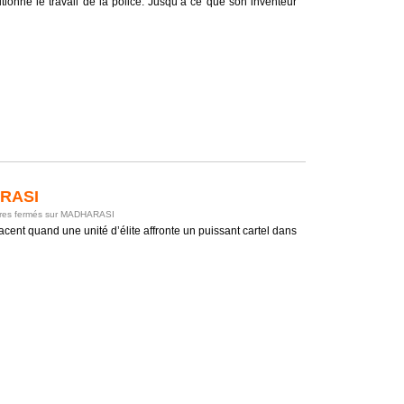
lutionné le travail de la police. Jusqu’à ce que son inventeur
RASI
es fermés
sur MADHARASI
acent quand une unité d’élite affronte un puissant cartel dans