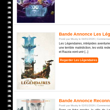
Bande Annonce Les Lég
Posté par Mouky le 04/01/2026 |
Commentair
Les Légendaires, intrépides aventurie
une terrible malédiction, les voilà re
et Razzia vont unir [...]
Regarder Les Légendaires
Bande Annonce Reconn
Posté par Mouky le 02/01/2026 |
Commentair