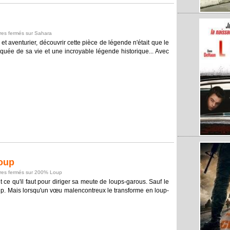
es fermés
sur Sahara
e et aventurier, découvrir cette pièce de légende n'était que le
isquée de sa vie et une incroyable légende historique... Avec
oup
es fermés
sur 200% Loup
 ce qu'il faut pour diriger sa meute de loups-garous. Sauf le
 loup. Mais lorsqu'un vœu malencontreux le transforme en loup-