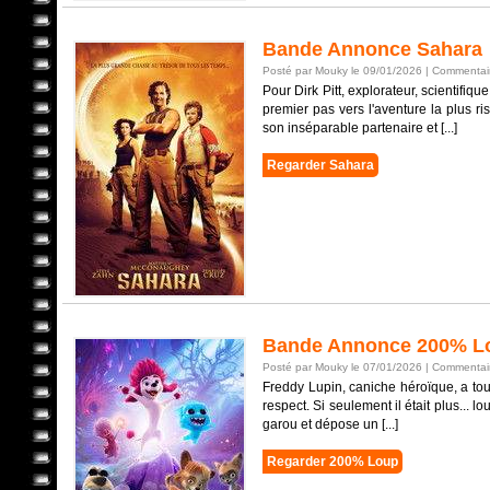
Bande Annonce Sahara
Posté par Mouky le 09/01/2026 |
Commentair
Pour Dirk Pitt, explorateur, scientifiqu
premier pas vers l'aventure la plus r
son inséparable partenaire et [...]
Regarder Sahara
Bande Annonce 200% L
Posté par Mouky le 07/01/2026 |
Commentair
Freddy Lupin, caniche héroïque, a tout
respect. Si seulement il était plus...
garou et dépose un [...]
Regarder 200% Loup