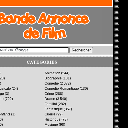
CATÉGORIES
)
Animation
(544)
28)
Biographie
(101)
)
Comédie
(2 072)
sicale
(24)
Comédie Romantique
(130)
age
(3)
Crime
(288)
ire
(722)
Drame
(3 540)
)
Familial
(282)
)
Fantastique
(357)
enfants
(1)
Guerre
(99)
6)
Historique
(73)
0)
Musique
(98)