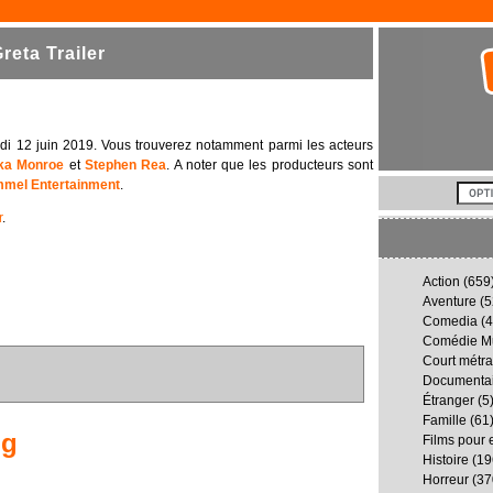
eta Trailer
credi 12 juin 2019. Vous trouverez notamment parmi les acteurs
ka Monroe
et
Stephen Rea
. A noter que les producteurs sont
mmel Entertainment
.
r
.
Action
(659
Aventure
(5
Comedia
(4
Comédie Mu
Court métr
Documenta
Étranger
(5
Famille
(61
ng
Films pour 
Histoire
(19
Horreur
(37