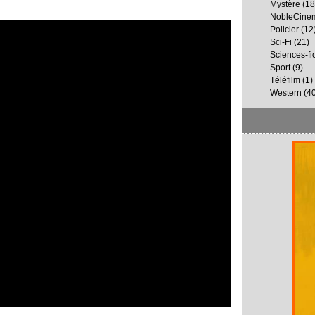
Mystère
(18
NobleCine
Policier
(12
Sci-Fi
(21)
Sciences-fi
Sport
(9)
Téléfilm
(1)
Western
(40