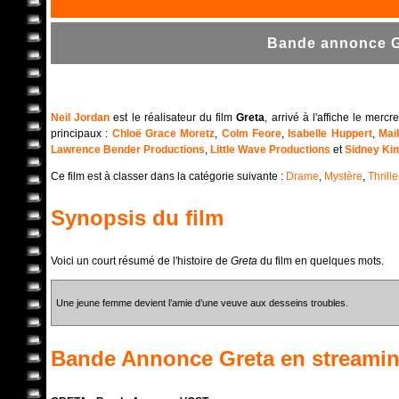
Bande annonce Gr
Neil Jordan
est le réalisateur du film
Greta
, arrivé à l'affiche le mer
principaux :
Chloë Grace Moretz
,
Colm Feore
,
Isabelle Huppert
,
Mai
Lawrence Bender Productions
,
Little Wave Productions
et
Sidney Ki
Ce film est à classer dans la catégorie suivante :
Drame
,
Mystère
,
Thrille
Synopsis du film
Voici un court résumé de l'histoire de
Greta
du film en quelques mots.
Une jeune femme devient l’amie d’une veuve aux desseins troubles.
Bande Annonce
Greta
en streami