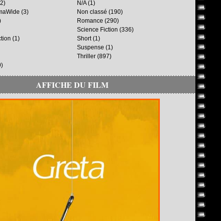
2)
N/A
(1)
maWide
(3)
Non classé
(190)
)
Romance
(290)
Science Fiction
(336)
ction
(1)
Short
(1)
Suspense
(1)
Thriller
(897)
)
AFFICHE DU FILM