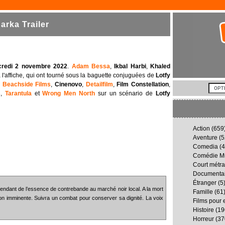
rka Trailer
credi 2 novembre 2022
.
Adam Bessa
,
Ikbal Harbi
,
Khaled
 l'affiche, qui ont tourné sous la baguette conjuguées de
Lotfy
,
Beachside Films
,
Cinenovo
,
Detailfilm
,
Film Constellation
,
s
,
Tarantula
et
Wrong Men North
sur un scénario de
Lotfy
Action
(659
Aventure
(5
Comedia
(4
Comédie Mu
Court métr
Documenta
Étranger
(5
 vendant de l’essence de contrebande au marché noir local. A la mort
Famille
(61
on imminente. Suivra un combat pour conserver sa dignité. La voix
Films pour 
Histoire
(19
Horreur
(37