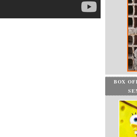
BOX OF
SE