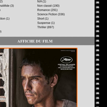
2)
N/A
(1)
maWide
(3)
Non classé
(190)
)
Romance
(291)
Science Fiction
(336)
ction
(1)
Short
(1)
Suspense
(1)
Thriller
(897)
)
AFFICHE DU FILM