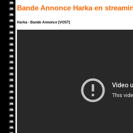
Bande Annonce
Harka
en streami
Harka - Bande Annonce [VOST]