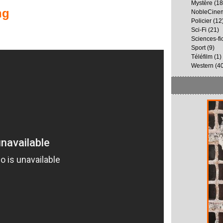
Mystère
(18
ng
NobleCine
Policier
(12
Sci-Fi
(21)
Sciences-fi
Sport
(9)
Téléfilm
(1)
Western
(40