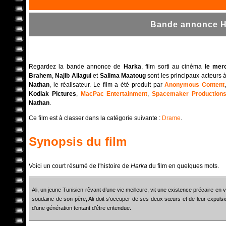
Bande annonce Ha
Regardez la bande annonce de
Harka
, film sorti au cinéma
le mer
Brahem
,
Najib Allagui
et
Salima Maatoug
sont les principaux acteurs à
Nathan
, le réalisateur. Le film a été produit par
Anonymous Content
Kodiak Pictures
,
MacPac Entertainment
,
Spacemaker Production
Nathan
.
Ce film est à classer dans la catégorie suivante :
Drame
.
Synopsis du film
Voici un court résumé de l'histoire de
Harka
du film en quelques mots.
Ali, un jeune Tunisien rêvant d’une vie meilleure, vit une existence précaire en
soudaine de son père, Ali doit s’occuper de ses deux sœurs et de leur expulsi
d’une génération tentant d’être entendue.