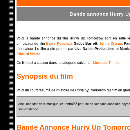
Bande annonce Hurry Up
Voici la bande annonce du film
Hurry Up Tomorrow
sorti en salle
l
principaux du film
Barry Keoghan
,
Gabby Barrett
,
Jenna Ortega
,
Pau
réalisateur. Le film a été produit par
Live Nation Productions
et
Manic
Edward Shults
.
Ce film est à classer dans la catégorie suivante :
Musique
,
Thriller
.
Synopsis du film
Voici un court résumé de l'histoire de
Hurry Up Tomorrow
du film en que
Abel, une star de la musique, est entraîné par une de ses fans dans une ody
son existence.
Bande Annonce
Hurry Up Tomorr