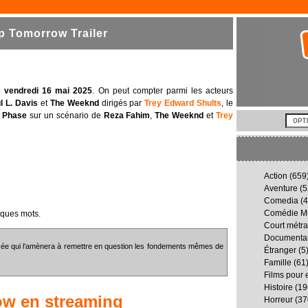
 Tomorrow Trailer
e vendredi 16 mai 2025
. On peut compter parmi les acteurs
l L. Davis
et
The Weeknd
dirigés par
Trey Edward Shults
, le
 Phase
sur un scénario de
Reza Fahim
,
The Weeknd
et
Trey
Action
(659
Aventure
(5
Comedia
(4
Comédie Mu
lques mots.
Court métr
Documenta
ssée qui l’amènera à remettre en question les fondements mêmes de
Étranger
(5
Famille
(61
Films pour 
Histoire
(19
ow
en streaming
Horreur
(37