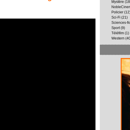
Mystère
(18
NobleCine
Policier
(12
Sci-Fi
(21)
Sciences-fi
Sport
(9)
Téléfilm
(1)
Western
(40