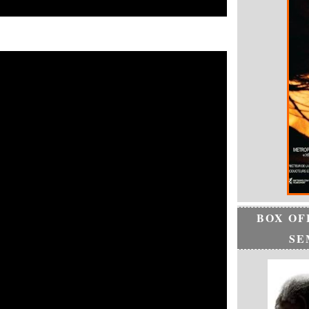
BOX OF
SE