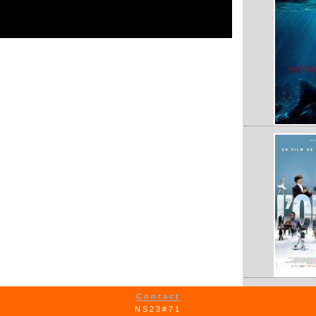
Contact
NS23#71