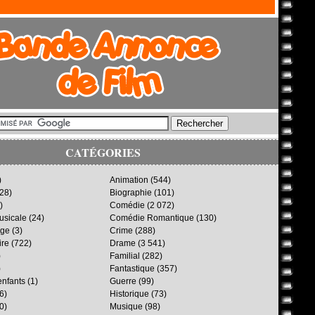
CATÉGORIES
)
Animation
(544)
28)
Biographie
(101)
)
Comédie
(2 072)
sicale
(24)
Comédie Romantique
(130)
age
(3)
Crime
(288)
ire
(722)
Drame
(3 541)
)
Familial
(282)
)
Fantastique
(357)
enfants
(1)
Guerre
(99)
6)
Historique
(73)
0)
Musique
(98)