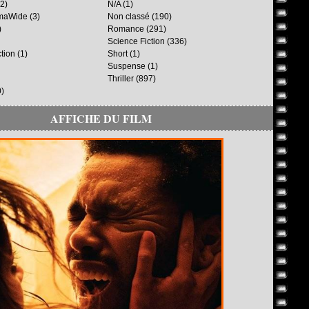
2)
N/A
(1)
maWide
(3)
Non classé
(190)
)
Romance
(291)
Science Fiction
(336)
ction
(1)
Short
(1)
Suspense
(1)
Thriller
(897)
)
AFFICHE DU FILM