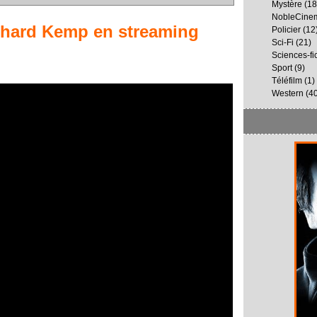
Mystère
(18
NobleCine
ichard Kemp
en streaming
Policier
(12
Sci-Fi
(21)
Sciences-fi
Sport
(9)
Téléfilm
(1)
Western
(40