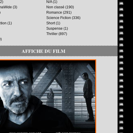
2)
N/A
(1)
maWide
(3)
Non classé
(190)
)
Romance
(291)
Science Fiction
(336)
ction
(1)
Short
(1)
Suspense
(1)
Thriller
(897)
)
AFFICHE DU FILM