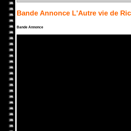
Bande Annonce
L'Autre vie de R
Bande Annonce