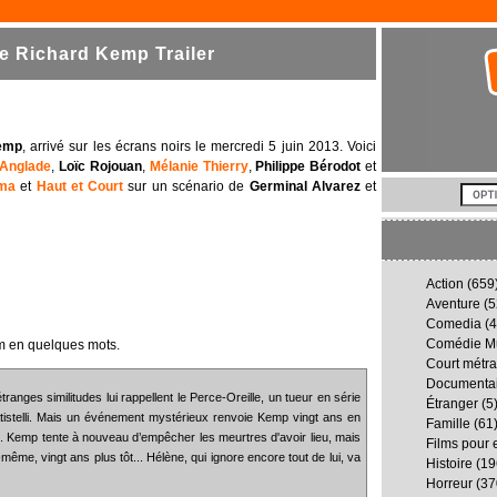
e Richard Kemp Trailer
Kemp
, arrivé sur les écrans noirs le mercredi 5 juin 2013. Voici
Anglade
,
Loïc Rojouan
,
Mélanie Thierry
,
Philippe Bérodot
et
éma
et
Haut et Court
sur un scénario de
Germinal Alvarez
et
Action
(659
Aventure
(5
Comedia
(4
Comédie Mu
lm en quelques mots.
Court métr
Documenta
ges similitudes lui rappellent le Perce-Oreille, un tueur en série
Étranger
(5
atistelli. Mais un événement mystérieux renvoie Kemp vingt ans en
Famille
(61
le. Kemp tente à nouveau d’empêcher les meurtres d'avoir lieu, mais
Films pour 
i-même, vingt ans plus tôt... Hélène, qui ignore encore tout de lui, va
Histoire
(19
Horreur
(37