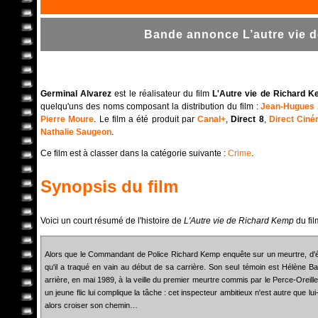
Bande annonce L’autre vie d
Germinal Alvarez
est le réalisateur du film
L'Autre vie de Richard 
quelqu'uns des noms composant la distribution du film :
Jean-Hugues 
Pierre Moure
. Le film a été produit par
Canal+
,
Direct 8
,
Direct Cin
Nathalie Saugeon
.
Ce film est à classer dans la catégorie suivante :
Crime
.
Synopsis du film
Voici un court résumé de l'histoire de
L'Autre vie de Richard Kemp
du fi
Alors que le Commandant de Police Richard Kemp enquête sur un meurtre, d'étran
qu'il a traqué en vain au début de sa carrière. Son seul témoin est Hélène B
arrière, en mai 1989, à la veille du premier meurtre commis par le Perce-Oreil
un jeune flic lui complique la tâche : cet inspecteur ambitieux n'est autre que lu
alors croiser son chemin…