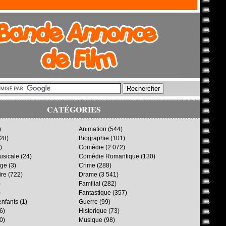
CATÉGORIES
)
Animation
(544)
28)
Biographie
(101)
)
Comédie
(2 072)
sicale
(24)
Comédie Romantique
(130)
age
(3)
Crime
(288)
ire
(722)
Drame
(3 541)
)
Familial
(282)
)
Fantastique
(357)
enfants
(1)
Guerre
(99)
6)
Historique
(73)
0)
Musique
(98)