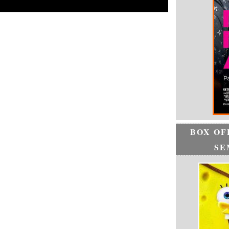
BOX OF
SE