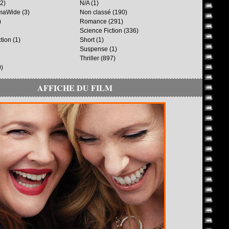
2)
N/A
(1)
maWide
(3)
Non classé
(190)
)
Romance
(291)
Science Fiction
(336)
ction
(1)
Short
(1)
Suspense
(1)
Thriller
(897)
)
AFFICHE DU FILM