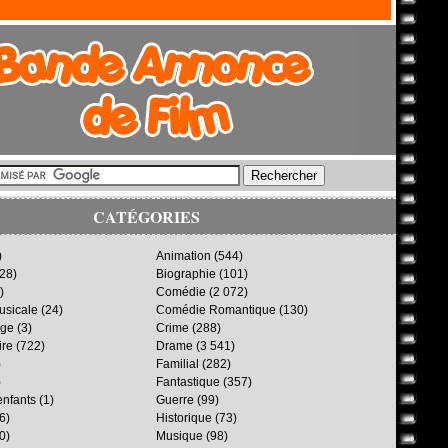
CATÉGORIES
)
Animation
(544)
28)
Biographie
(101)
)
Comédie
(2 072)
sicale
(24)
Comédie Romantique
(130)
age
(3)
Crime
(288)
ire
(722)
Drame
(3 541)
)
Familial
(282)
)
Fantastique
(357)
enfants
(1)
Guerre
(99)
6)
Historique
(73)
0)
Musique
(98)