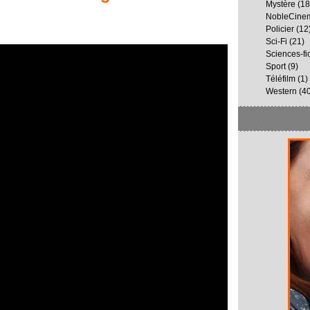
Mystère
(18
NobleCine
Policier
(12
Sci-Fi
(21)
Sciences-fi
Sport
(9)
Téléfilm
(1)
Western
(40