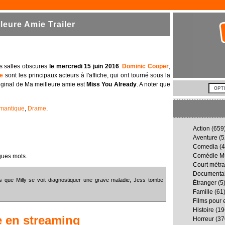
eure Amie Trailer
les salles obscures
le mercredi 15 juin 2016
.
Dominic Cooper
,
te
sont les principaux acteurs à l'affiche, qui ont tourné sous la
 original de Ma meilleure amie est
Miss You Already
. A noter que
mantique
,
Drame
.
Action
(659
Aventure
(5
Comedia
(4
Comédie Mu
ques mots.
Court métr
Documenta
rs que Milly se voit diagnostiquer une grave maladie, Jess tombe
Étranger
(5
Famille
(61
Films pour 
Histoire
(19
e
en streaming
Horreur
(37