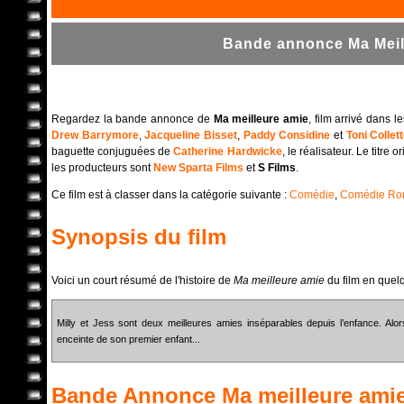
Bande annonce Ma Meill
Regardez la bande annonce de
Ma meilleure amie
, film arrivé dans 
Drew Barrymore
,
Jacqueline Bisset
,
Paddy Considine
et
Toni Collet
baguette conjuguées de
Catherine Hardwicke
, le réalisateur. Le titre
les producteurs sont
New Sparta Films
et
S Films
.
Ce film est à classer dans la catégorie suivante :
Comédie
,
Comédie Ro
Synopsis du film
Voici un court résumé de l'histoire de
Ma meilleure amie
du film en quel
Milly et Jess sont deux meilleures amies inséparables depuis l’enfance. Alo
enceinte de son premier enfant...
Bande Annonce
Ma meilleure ami