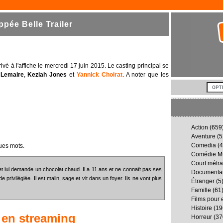
pée Belle Trailer
ivé à l'affiche le mercredi 17 juin 2015. Le casting principal se
 Lemaire
,
Keziah Jones
et
Yannick Choirat
. A noter que les
Action
(659
Aventure
(5
Comedia
(4
ues mots.
Comédie Mu
Court métr
 et lui demande un chocolat chaud. Il a 11 ans et ne connaît pas ses
Documenta
 privilégiée. Il est malin, sage et vit dans un foyer. Ils ne vont plus
Étranger
(5
Famille
(61
Films pour 
Histoire
(19
en streaming
Horreur
(37