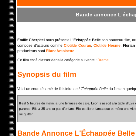
Bande annonce L’échap
Emilie Cherpitel
nous présente
L'Échappée Belle
son nouveau film, arr
compose d'acteurs comme
Clotilde Courau
,
Clotilde Hesme
,
Florian
producteurs sont
ElianeAntoinette
.
Ce film est à classer dans la catégorie suivante :
Drame
.
Synopsis du film
Voici un court résumé de l'histoire de
L'Échappée Belle
du film en quelq
Il est 5 heures du matin, à une terrasse de café, Léon s’assoit à la table d'Eva
parents. Elle a 35 ans et pas d’enfant. Elle est libre, fantasque et mène une vie de
se quitter.
Bande Annonce
L'Échappée Belle