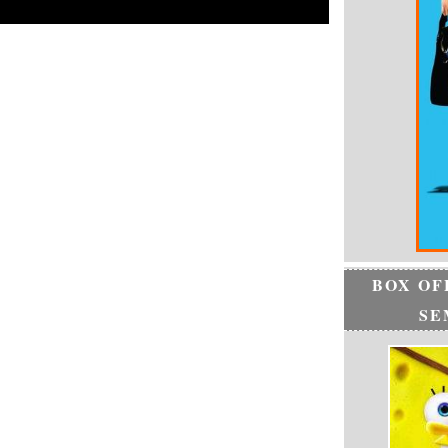
BOX OF
SE