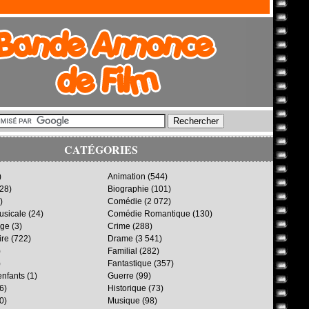
CATÉGORIES
)
Animation
(544)
28)
Biographie
(101)
)
Comédie
(2 072)
sicale
(24)
Comédie Romantique
(130)
age
(3)
Crime
(288)
ire
(722)
Drame
(3 541)
)
Familial
(282)
)
Fantastique
(357)
enfants
(1)
Guerre
(99)
6)
Historique
(73)
0)
Musique
(98)