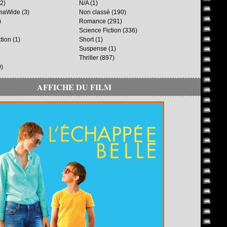
2)
N/A
(1)
maWide
(3)
Non classé
(190)
)
Romance
(291)
Science Fiction
(336)
ction
(1)
Short
(1)
Suspense
(1)
Thriller
(897)
)
AFFICHE DU FILM