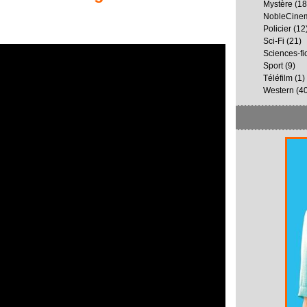
Mystère
(18
NobleCine
Policier
(12
Sci-Fi
(21)
Sciences-fi
Sport
(9)
Téléfilm
(1)
Western
(40