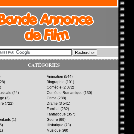
CATÉGORIES
)
Animation
(544)
28)
Biographie
(101)
)
Comédie
(2 072)
sicale
(24)
Comédie Romantique
(130)
age
(3)
Crime
(288)
ire
(722)
Drame
(3 541)
)
Familial
(282)
)
Fantastique
(357)
enfants
(1)
Guerre
(99)
6)
Historique
(73)
1)
Musique
(98)