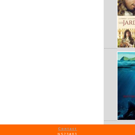
Contact
NS23#83