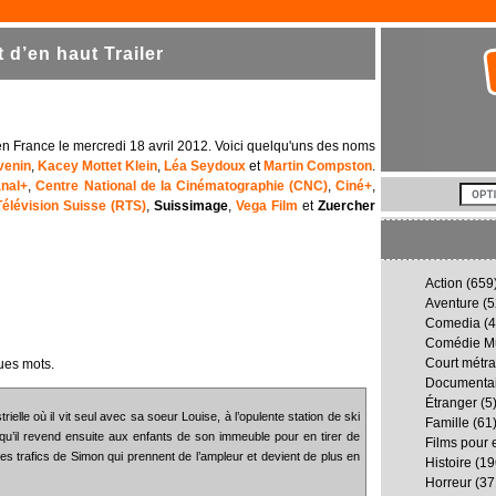
 d’en haut Trailer
en France le mercredi 18 avril 2012. Voici quelqu'uns des noms
venin
,
Kacey Mottet Klein
,
Léa Seydoux
et
Martin Compston
.
nal+
,
Centre National de la Cinématographie (CNC)
,
Ciné+
,
élévision Suisse (RTS)
,
Suissimage
,
Vega Film
et
Zuercher
Action
(659
Aventure
(5
Comedia
(4
Comédie Mu
Court métr
ues mots.
Documenta
Étranger
(5
rielle où il vit seul avec sa soeur Louise, à l’opulente station de ski
Famille
(61
s qu’il revend ensuite aux enfants de son immeuble pour en tirer de
Films pour 
 des trafics de Simon qui prennent de l’ampleur et devient de plus en
Histoire
(19
Horreur
(37