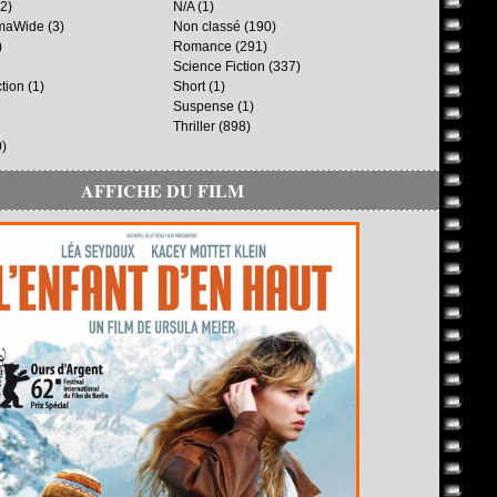
2)
N/A
(1)
maWide
(3)
Non classé
(190)
)
Romance
(291)
Science Fiction
(337)
ction
(1)
Short
(1)
Suspense
(1)
Thriller
(898)
)
AFFICHE DU FILM