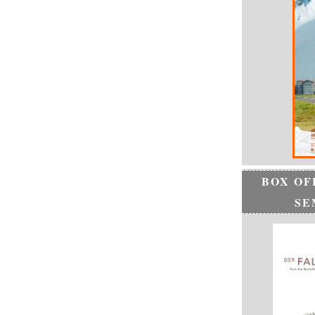
BOX OF
SE