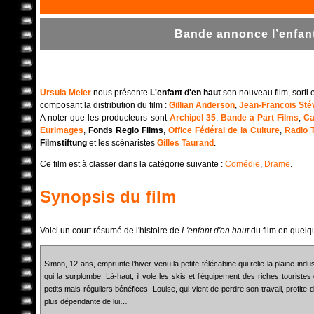
Bande annonce l’enfant
Ursula Meier
nous présente
L'enfant d'en haut
son nouveau film, sorti 
composant la distribution du film :
Gillian Anderson
,
Jean-François Sté
A noter que les producteurs sont
Archipel 35
,
Bande a Part Films
,
Ca
Eurimages
,
Fonds Regio Films
,
Office Fédéral de la Culture
,
Radio T
Filmstiftung
et les scénaristes
Gilles Taurand
.
Ce film est à classer dans la catégorie suivante :
Comédie
,
Drame
.
Synopsis du film
Voici un court résumé de l'histoire de
L'enfant d'en haut
du film en quelq
Simon, 12 ans, emprunte l’hiver venu la petite télécabine qui relie la plaine indust
qui la surplombe. Là-haut, il vole les skis et l’équipement des riches touriste
petits mais réguliers bénéfices. Louise, qui vient de perdre son travail, profite
plus dépendante de lui…