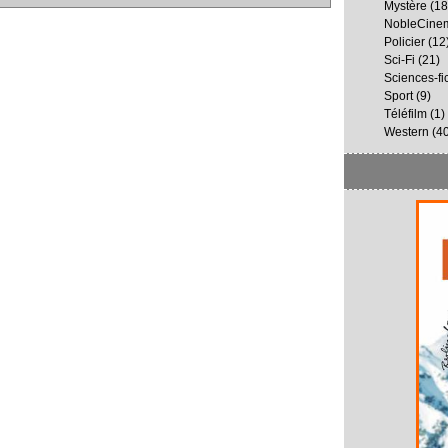
Mystère
(18
NobleCine
Policier
(12
Sci-Fi
(21)
Sciences-fi
Sport
(9)
Téléfilm
(1)
Western
(40