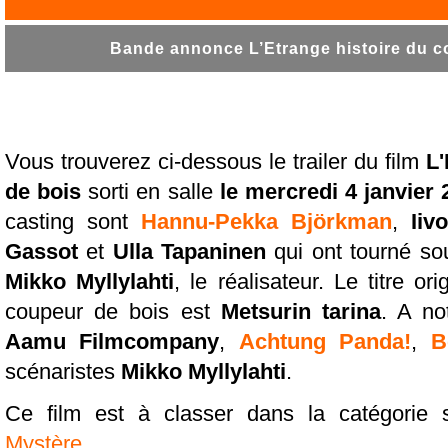
Bande annonce L’Etrange histoire du co
Vous trouverez ci-dessous le trailer du film
L'
de bois
sorti en salle
le mercredi 4 janvier 
casting sont
Hannu-Pekka Björkman
,
Iiv
Gassot
et
Ulla Tapaninen
qui ont tourné so
Mikko Myllylahti
, le réalisateur. Le titre or
coupeur de bois est
Metsurin tarina
. A no
Aamu Filmcompany
,
Achtung Panda!
,
B
scénaristes
Mikko Myllylahti
.
Ce film est à classer dans la catégorie 
Mystère
.