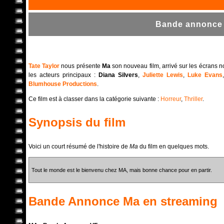
Bande annonce 
Tate Taylor
nous présente
Ma
son nouveau film, arrivé sur les écrans 
les acteurs principaux :
Diana Silvers
,
Juliette Lewis
,
Luke Evans
Blumhouse Productions
.
Ce film est à classer dans la catégorie suivante :
Horreur
,
Thriller
.
Synopsis du film
Voici un court résumé de l'histoire de
Ma
du film en quelques mots.
Tout le monde est le bienvenu chez MA, mais bonne chance pour en partir.
Bande Annonce
Ma
en streaming