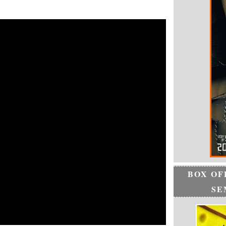
BOX OF
SE