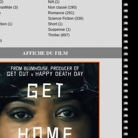
2)
N/A
(1)
maWide
(3)
Non classé
(190)
)
Romance
(291)
Science Fiction
(336)
ction
(1)
Short
(1)
Suspense
(1)
Thriller
(897)
)
AFFICHE DU FILM