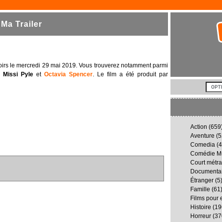
Ma Trailer
noirs le mercredi 29 mai 2019. Vous trouverez notamment parmi
,
Missi Pyle
et
Octavia Spencer
. Le film a été produit par
Action
(659
Aventure
(5
Comedia
(4
Comédie Mu
Court métr
Documenta
Étranger
(5
Famille
(61
Films pour 
Histoire
(19
Horreur
(37