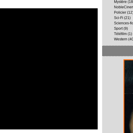
Mystère
(18
NobleCine
Policier
(12
Sci-Fi
(21)
Sciences-fi
Sport
(9)
Téléfilm
(1)
Western
(40