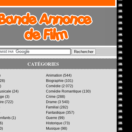
CATÉGORIES
)
Animation
(544)
28)
Biographie
(101)
)
Comédie
(2 072)
sicale
(24)
Comédie Romantique
(130)
age
(3)
Crime
(288)
ire
(722)
Drame
(3 540)
)
Familial
(282)
)
Fantastique
(357)
enfants
(1)
Guerre
(99)
6)
Historique
(73)
0)
Musique
(98)