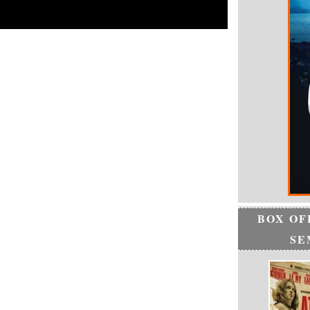
BOX OF
SE