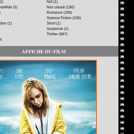
2)
N/A
(1)
maWide
(3)
Non classé
(190)
)
Romance
(290)
Science Fiction
(336)
ction
(1)
Short
(1)
Suspense
(1)
Thriller
(897)
)
AFFICHE DU FILM