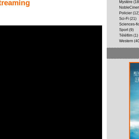
treaming
Mystère
(18
NobleCine
Policier
(12
Sci-Fi
(21)
Sciences-fi
Sport
(9)
Téléfilm
(1)
Western
(40