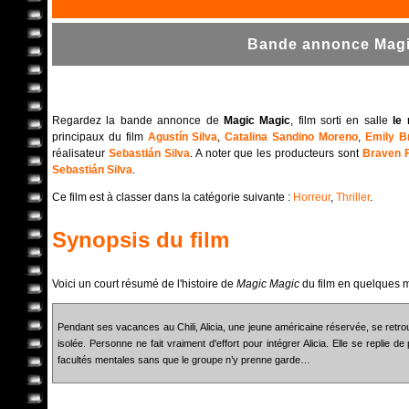
Bande annonce Magic
Regardez la bande annonce de
Magic Magic
, film sorti en salle
le
principaux du film
Agustín Silva
,
Catalina Sandino Moreno
,
Emily B
réalisateur
Sebastián Silva
. A noter que les producteurs sont
Braven 
Sebastián Silva
.
Ce film est à classer dans la catégorie suivante :
Horreur
,
Thriller
.
Synopsis du film
Voici un court résumé de l'histoire de
Magic Magic
du film en quelques m
Pendant ses vacances au Chili, Alicia, une jeune américaine réservée, se retr
isolée. Personne ne fait vraiment d'effort pour intégrer Alicia. Elle se repli
facultés mentales sans que le groupe n’y prenne garde…