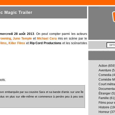
 Magic Trailer
 mercredi 28 août 2013
. On peut compter parmi les acteurs
rowning
,
Juno Temple
et
Michael Cera
mis en scène par le
Films
,
Killer Films
et
Rip Cord Productions
et les scénaristes
Action
(659
Aventure
(5
Comedia
(4
Comédie Mu
ots.
Court métr
Documenta
ouve embarquée par sa cousine Sara et sa bande d'amis sur une île
Étranger
(5
e de plus en plus sur elle-même et commence à perdre peu à peu ses
Famille
(61
Films pour 
Histoire
(19
Horreur
(37