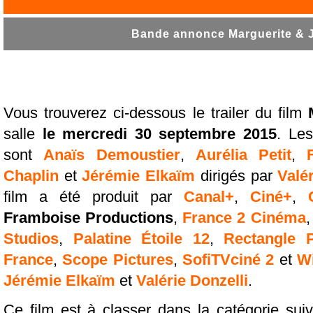
Bande annonce Marguerite & Ju
Vous trouverez ci-dessous le trailer du film
salle
le mercredi 30 septembre 2015
. Le
sont
Anaïs Demoustier
,
Aurélia Petit
,
Chaplin
et
Jérémie Elkaïm
dirigés par
Valér
film a été produit par
Canal+
,
Ciné+
,
Framboise Productions
,
France 2 Cinéma
Studios
,
Palatine Étoile 12
,
Rectangle P
France
,
Scope Pictures
,
SofiTVciné 2
et
W
Jérémie Elkaïm
et
Valérie Donzelli
.
Ce film est à classer dans la catégorie sui