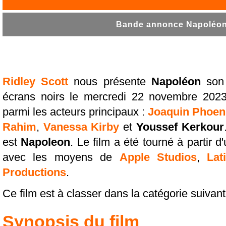
Bande annonce Napoléon 
Ridley Scott
nous présente
Napoléon
son 
écrans noirs le mercredi 22 novembre 202
parmi les acteurs principaux :
Joaquin Phoen
Rahim
,
Vanessa Kirby
et
Youssef Kerkour
est
Napoleon
. Le film a été tourné à partir d
avec les moyens de
Apple Studios
,
Lat
Productions
.
Ce film est à classer dans la catégorie suivan
Synopsis du film