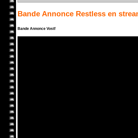
Bande Annonce
Restless
en strea
Bande Annonce Vostf