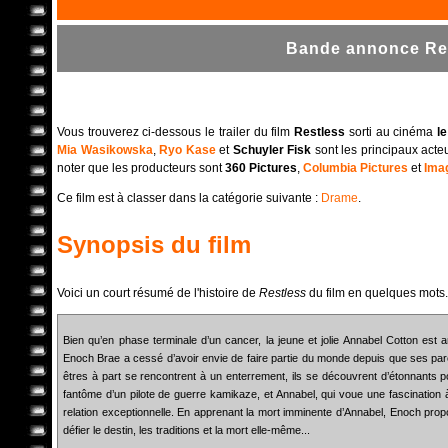
Bande annonce Res
Vous trouverez ci-dessous le trailer du film
Restless
sorti au cinéma
l
Mia Wasikowska
,
Ryo Kase
et
Schuyler Fisk
sont les principaux acteu
noter que les producteurs sont
360 Pictures
,
Columbia Pictures
et
Ima
Ce film est à classer dans la catégorie suivante :
Drame
.
Synopsis du film
Voici un court résumé de l'histoire de
Restless
du film en quelques mots.
Bien qu’en phase terminale d’un cancer, la jeune et jolie Annabel Cotton est 
Enoch Brae a cessé d’avoir envie de faire partie du monde depuis que ses pa
êtres à part se rencontrent à un enterrement, ils se découvrent d’étonnants p
fantôme d’un pilote de guerre kamikaze, et Annabel, qui voue une fascination à
relation exceptionnelle. En apprenant la mort imminente d’Annabel, Enoch propos
défier le destin, les traditions et la mort elle-même...