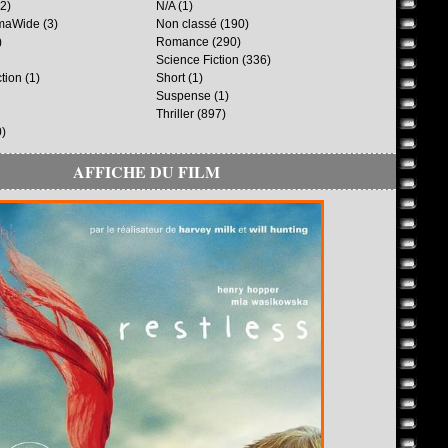
2)
N/A
(1)
maWide
(3)
Non classé
(190)
)
Romance
(290)
Science Fiction
(336)
ction
(1)
Short
(1)
Suspense
(1)
Thriller
(897)
)
AFFICHE DU FILM