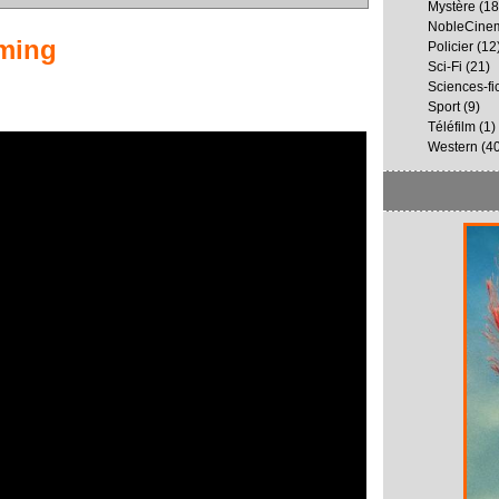
Mystère
(18
NobleCine
ming
Policier
(12
Sci-Fi
(21)
Sciences-fi
Sport
(9)
Téléfilm
(1)
Western
(40