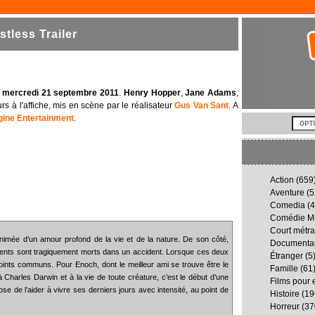
tless Trailer
e mercredi 21 septembre 2011
.
Henry Hopper
,
Jane Adams
,
rs à l'affiche, mis en scène par le réalisateur
Gus Van Sant
. A
gine Entertainment
.
Action
(659
Aventure
(5
Comedia
(4
Comédie Mu
Court métr
animée d’un amour profond de la vie et de la nature. De son côté,
Documenta
rents sont tragiquement morts dans un accident. Lorsque ces deux
Étranger
(5
oints communs. Pour Enoch, dont le meilleur ami se trouve être le
Famille
(61
 Charles Darwin et à la vie de toute créature, c’est le début d’une
Films pour 
e de l’aider à vivre ses derniers jours avec intensité, au point de
Histoire
(19
Horreur
(37