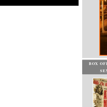
BOX OF
SE