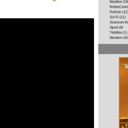
Mystère
(18
NobleCine
Policier
(12
Sci-Fi
(21)
Sciences-fi
Sport
(9)
Téléfilm
(1)
Western
(40