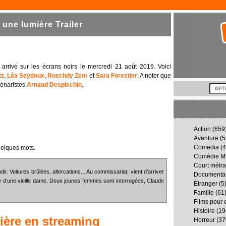
une lumière Trailer
, arrivé sur les écrans noirs le mercredi 21 août 2019. Voici
tz
,
Léa Seydoux
,
Roschdy Zem
et
Sara Forestier
. A noter que
cénaristes
Arnaud Desplechin
.
Action
(659
Aventure
(5
Comedia
(4
uelques mots.
Comédie Mu
Court métr
ir. Voitures brûlées, altercations... Au commissariat, vient d’arriver
Documenta
re d’une vieille dame. Deux jeunes femmes sont interrogées, Claude
Étranger
(5
Famille
(61
Films pour 
Histoire
(19
ière
en streaming
Horreur
(37