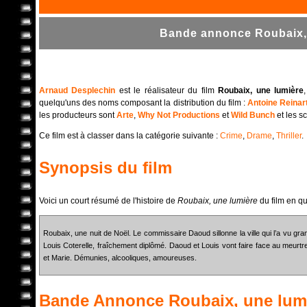
Bande annonce Roubaix, 
Arnaud Desplechin
est le réalisateur du film
Roubaix, une lumière
quelqu'uns des noms composant la distribution du film :
Antoine Reinar
les producteurs sont
Arte
,
Why Not Productions
et
Wild Bunch
et les s
Ce film est à classer dans la catégorie suivante :
Crime
,
Drame
,
Thriller
.
Synopsis du film
Voici un court résumé de l'histoire de
Roubaix, une lumière
du film en q
Roubaix, une nuit de Noël. Le commissaire Daoud sillonne la ville qui l’a vu grand
Louis Coterelle, fraîchement diplômé. Daoud et Louis vont faire face au meurt
et Marie. Démunies, alcooliques, amoureuses.
Bande Annonce
Roubaix, une lum