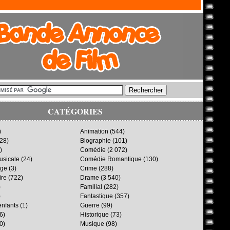
CATÉGORIES
)
Animation
(544)
28)
Biographie
(101)
)
Comédie
(2 072)
sicale
(24)
Comédie Romantique
(130)
age
(3)
Crime
(288)
ire
(722)
Drame
(3 540)
)
Familial
(282)
)
Fantastique
(357)
enfants
(1)
Guerre
(99)
6)
Historique
(73)
0)
Musique
(98)