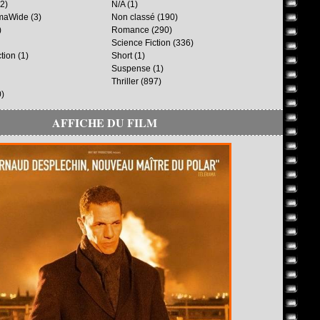
2)
N/A
(1)
maWide
(3)
Non classé
(190)
)
Romance
(290)
Science Fiction
(336)
ction
(1)
Short
(1)
Suspense
(1)
Thriller
(897)
)
AFFICHE DU FILM