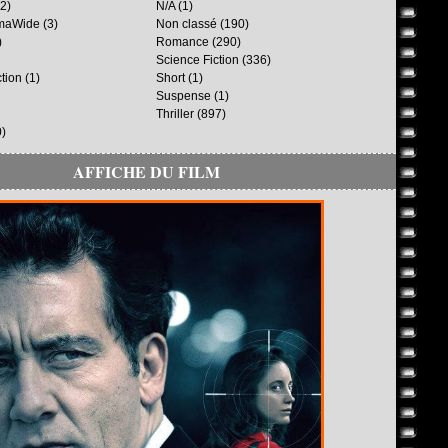
2)
N/A
(1)
maWide
(3)
Non classé
(190)
)
Romance
(290)
Science Fiction
(336)
ction
(1)
Short
(1)
Suspense
(1)
Thriller
(897)
)
AFFICHE DU FILM