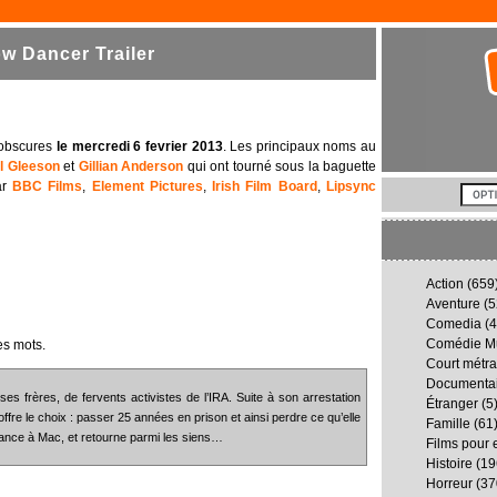
 Dancer Trailer
 obscures
le mercredi 6 fevrier 2013
. Les principaux noms au
l Gleeson
et
Gillian Anderson
qui ont tourné sous la baguette
par
BBC Films
,
Element Pictures
,
Irish Film Board
,
Lipsync
Action
(659
Aventure
(5
Comedia
(4
Comédie Mu
es mots.
Court métr
Documenta
ses frères, de fervents activistes de l’IRA. Suite à son arrestation
Étranger
(5
fre le choix : passer 25 années en prison et ainsi perdre ce qu’elle
Famille
(61
nfiance à Mac, et retourne parmi les siens…
Films pour 
Histoire
(19
Horreur
(37