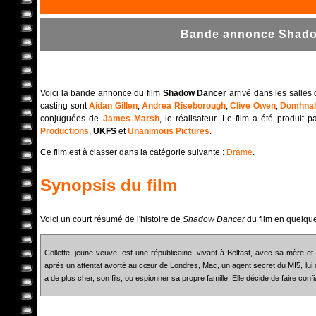
Bande annonce Shadow
Voici la bande annonce du film
Shadow Dancer
arrivé dans les salles
casting sont
Aidan Gillen
,
Andrea Riseborough
,
Clive Owen
,
Domhnal
conjuguées de
James Marsh
, le réalisateur. Le film a été produit 
Productions
,
UKFS
et
Unanimous Pictures
.
Ce film est à classer dans la catégorie suivante :
Drame
.
Synopsis du film
Voici un court résumé de l'histoire de
Shadow Dancer
du film en quelqu
Collette, jeune veuve, est une républicaine, vivant à Belfast, avec sa mère et 
après un attentat avorté au cœur de Londres, Mac, un agent secret du MI5, lui of
a de plus cher, son fils, ou espionner sa propre famille. Elle décide de faire co