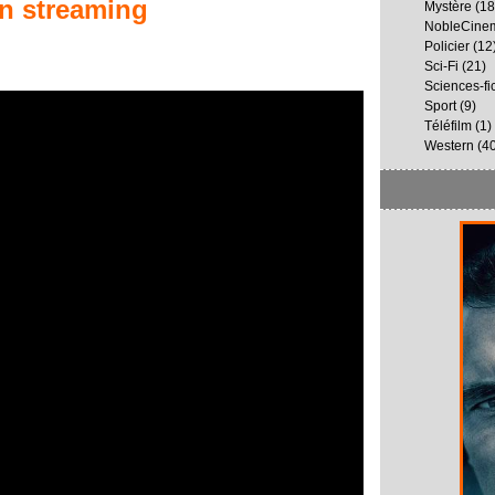
n streaming
Mystère
(18
NobleCine
Policier
(12
Sci-Fi
(21)
Sciences-fi
Sport
(9)
Téléfilm
(1)
Western
(40