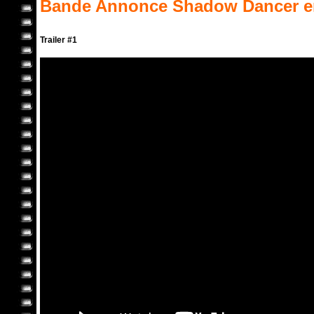
Bande Annonce
Shadow Dancer
e
Trailer #1