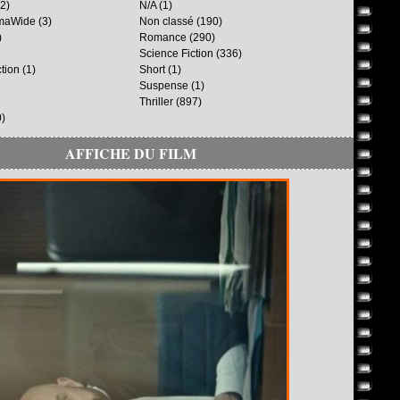
2)
N/A
(1)
maWide
(3)
Non classé
(190)
)
Romance
(290)
Science Fiction
(336)
ction
(1)
Short
(1)
Suspense
(1)
Thriller
(897)
)
AFFICHE DU FILM