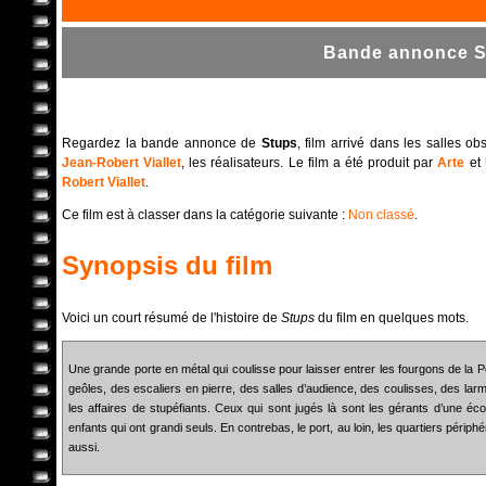
Bande annonce St
Regardez la bande annonce de
Stups
, film arrivé dans les salles o
Jean-Robert Viallet
, les réalisateurs. Le film a été produit par
Arte
et
Robert Viallet
.
Ce film est à classer dans la catégorie suivante :
Non classé
.
Synopsis du film
Voici un court résumé de l'histoire de
Stups
du film en quelques mots.
Une grande porte en métal qui coulisse pour laisser entrer les fourgons de la 
geôles, des escaliers en pierre, des salles d’audience, des coulisses, des larm
les affaires de stupéfiants. Ceux qui sont jugés là sont les gérants d’une éco
enfants qui ont grandi seuls. En contrebas, le port, au loin, les quartiers périph
aussi.