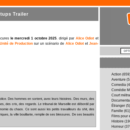
ups Trailer
bscures
le mercredi 1 octobre 2025
. dirigé par
Alice Odiot
et
Unité de Production
sur un scénario de
Alice Odiot
et
Jean-
Action
(659
Aventure
(5
Comedia
(4
Comédie Mu
Court métr
Police. Des hommes en sortent, avec leurs histoires. Des murs, des
Documenta
es, des cris, des regards. Le tribunal de Marseille est débordé par
Étranger
(5
nomie du chaos. Ce sont aussi les petits travailleurs du shit, des
Famille
(61
ériques, la ville bouillante, remplie de ses blessures. De ses beautés
Films pour 
Histoire
(19
Horreur
(37