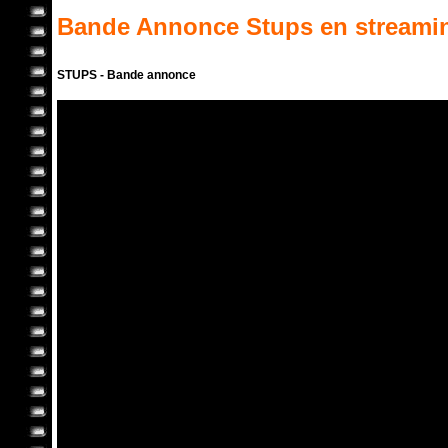
Bande Annonce
Stups
en streami
STUPS - Bande annonce