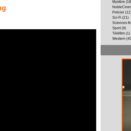
Mystère
(18
ng
NobleCine
Policier
(12
Sci-Fi
(21)
Sciences-fi
Sport
(9)
Téléfilm
(1)
Western
(40