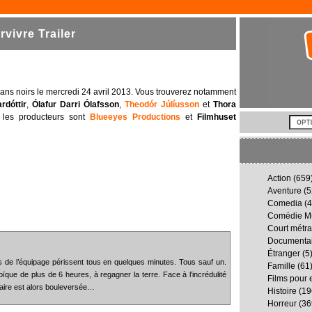
vivre Trailer
écrans noirs le mercredi 24 avril 2013. Vous trouverez notamment
rdóttir
,
Ólafur Darri Ólafsson
,
Theodór Júlíusson
et
Thora
 les producteurs sont
Blueeyes Productions
et
Filmhuset
Action
(659
Aventure
(5
Comedia
(4
Comédie Mu
Court métr
Documenta
Étranger
(5
 de l’équipage périssent tous en quelques minutes. Tous sauf un.
Famille
(61
oïque de plus de 6 heures, à regagner la terre. Face à l’incrédulité
Films pour 
naire est alors bouleversée…
Histoire
(19
Horreur
(36