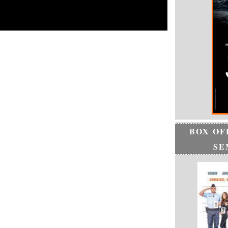
BOX OF
SE