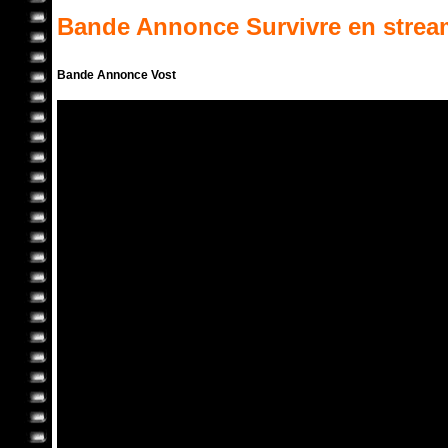
Bande Annonce
Survivre
en strea
Bande Annonce Vost