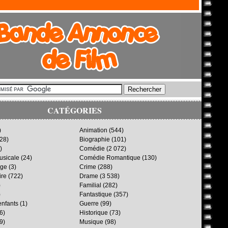
CATÉGORIES
)
Animation
(544)
28)
Biographie
(101)
)
Comédie
(2 072)
sicale
(24)
Comédie Romantique
(130)
age
(3)
Crime
(288)
ire
(722)
Drame
(3 538)
)
Familial
(282)
)
Fantastique
(357)
enfants
(1)
Guerre
(99)
6)
Historique
(73)
9)
Musique
(98)