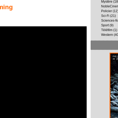
Mystère
(18
ming
NobleCine
Policier
(12
Sci-Fi
(21)
Sciences-fi
Sport
(9)
Téléfilm
(1)
Western
(40