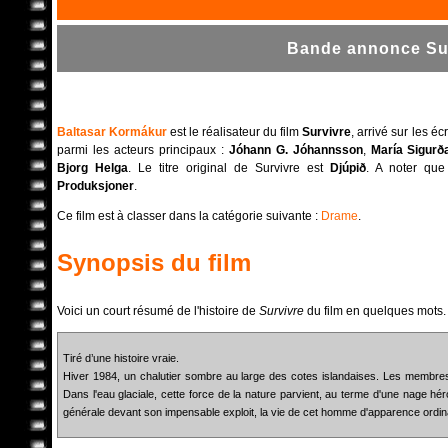
Bande annonce Sur
Baltasar Kormákur
est le réalisateur du film
Survivre
, arrivé sur les 
parmi les acteurs principaux :
Jóhann G. Jóhannsson
,
María Sigurða
Bjorg Helga
. Le titre original de Survivre est
Djúpið
. A noter que
Produksjoner
.
Ce film est à classer dans la catégorie suivante :
Drame
.
Synopsis du film
Voici un court résumé de l'histoire de
Survivre
du film en quelques mots.
Tiré d’une histoire vraie.
Hiver 1984, un chalutier sombre au large des cotes islandaises. Les membres
Dans l'eau glaciale, cette force de la nature parvient, au terme d'une nage hér
générale devant son impensable exploit, la vie de cet homme d'apparence ordi