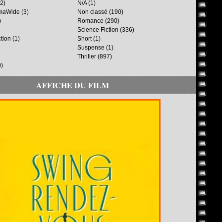
2)
N/A
(1)
maWide
(3)
Non classé
(190)
)
Romance
(290)
Science Fiction
(336)
ction
(1)
Short
(1)
Suspense
(1)
Thriller
(897)
)
AFFICHE DU FILM