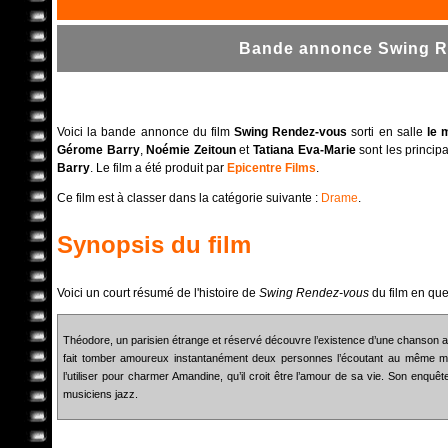
Bande annonce Swing Re
Voici la bande annonce du film
Swing Rendez-vous
sorti en salle
le 
Gérome Barry
,
Noémie Zeitoun
et
Tatiana Eva-Marie
sont les principa
Barry
. Le film a été produit par
Epicentre Films
.
Ce film est à classer dans la catégorie suivante :
Drame
.
Synopsis du film
Voici un court résumé de l'histoire de
Swing Rendez-vous
du film en qu
Théodore, un parisien étrange et réservé découvre l’existence d’une chanson a
fait tomber amoureux instantanément deux personnes l’écoutant au même mom
l’utiliser pour charmer Amandine, qu’il croit être l’amour de sa vie. Son enq
musiciens jazz.