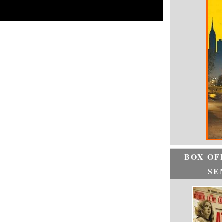
BOX OF
SE