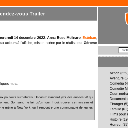
ndez-vous Trailer
mercredi 14 décembre 2022
.
Anna Bosc-Molinaro
,
Estéban
,
ux acteurs à l'affiche, mis en scène par le réalisateur
Gérome
Action
(659
Aventure
(5
Comedia
(4
elques mots.
Comédie Mu
Court métr
ux pouvoirs surnaturels. Un vieux standard jazz des années 20 qui
Documenta
ent. Son sang ne fait qu’un tour. Il doit trouver ce morceau et
Étranger
(5
uête le mène à New York, où il rencontre une communauté de jeunes
Famille
(61
Films pour 
Histoire
(19
Horreur
(37