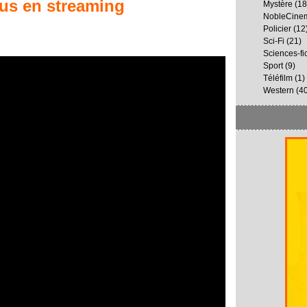
us
en streaming
Mystère
(18
NobleCine
Policier
(12
Sci-Fi
(21)
Sciences-fi
Sport
(9)
Téléfilm
(1)
Western
(40