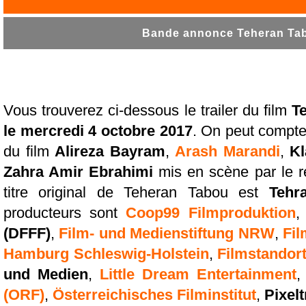
Bande annonce Teheran Tab
Vous trouverez ci-dessous le trailer du film
T
le mercredi 4 octobre 2017
. On peut compte
du film
Alireza Bayram
,
Arash Marandi
,
Kl
Zahra Amir Ebrahimi
mis en scène par le r
titre original de Teheran Tabou est
Tehr
producteurs sont
Coop99 Filmproduktion
(DFFF)
,
Film- und Medienstiftung NRW
,
Fi
Hamburg Schleswig-Holstein
,
Filmstandort
und Medien
,
Little Dream Entertainment
(ORF)
,
Österreichisches Filminstitut
,
Pixel