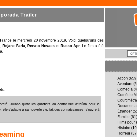
orada Trailer
n France le mercredi 20 novembre 2019. Voici quelqu'uns des
u
,
Rejane Faria
,
Renato Novaes
et
Russo Apr
. Le film a été
ra
.
Action
(659
Aventure
(5
Comedia
(4
ts.
Comédie Mu
Court métr
é, Juliana quitte les quartiers du centre-ville d’Itaúna pour la
Documenta
, elle s’adapte à sa nouvelle vie, fait des connaissances, s’ouvre à
Étranger
(5
Famille
(61
Films pour 
Histoire
(19
reaming
Horreur
(37