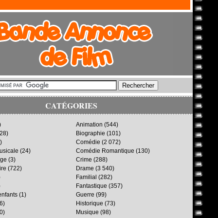
CATÉGORIES
)
Animation
(544)
28)
Biographie
(101)
)
Comédie
(2 072)
sicale
(24)
Comédie Romantique
(130)
age
(3)
Crime
(288)
ire
(722)
Drame
(3 540)
)
Familial
(282)
)
Fantastique
(357)
enfants
(1)
Guerre
(99)
6)
Historique
(73)
0)
Musique
(98)