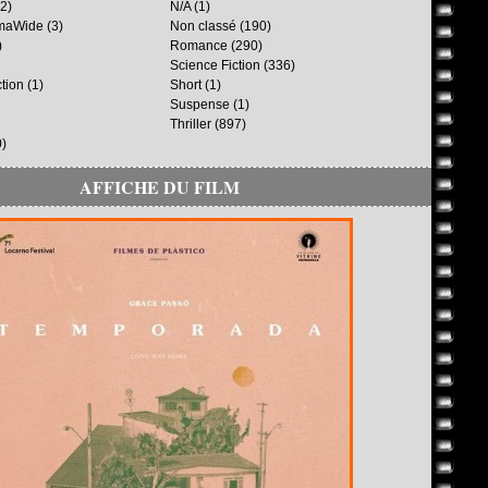
2)
N/A
(1)
maWide
(3)
Non classé
(190)
)
Romance
(290)
Science Fiction
(336)
ction
(1)
Short
(1)
Suspense
(1)
Thriller
(897)
)
AFFICHE DU FILM