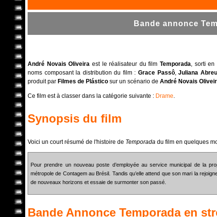
Bande annonce Temp
André Novais Oliveira
est le réalisateur du film
Temporada
, sorti e
noms composant la distribution du film :
Grace Passô
,
Juliana Abre
produit par
Filmes de Plástico
sur un scénario de
André Novais Olivei
Ce film est à classer dans la catégorie suivante :
Drame
.
Synopsis du film
Voici un court résumé de l'histoire de
Temporada
du film en quelques mo
Pour prendre un nouveau poste d’employée au service municipal de la propret
métropole de Contagem au Brésil. Tandis qu’elle attend que son mari la rejoigne
de nouveaux horizons et essaie de surmonter son passé.
Bande Annonce
Temporada
en st