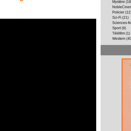
Mystère
(18
NobleCine
Policier
(12
Sci-Fi
(21)
Sciences-fi
Sport
(9)
Téléfilm
(1)
Western
(40