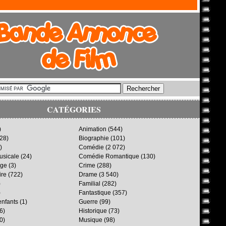
CATÉGORIES
)
Animation
(544)
28)
Biographie
(101)
)
Comédie
(2 072)
sicale
(24)
Comédie Romantique
(130)
age
(3)
Crime
(288)
ire
(722)
Drame
(3 540)
)
Familial
(282)
)
Fantastique
(357)
enfants
(1)
Guerre
(99)
6)
Historique
(73)
0)
Musique
(98)