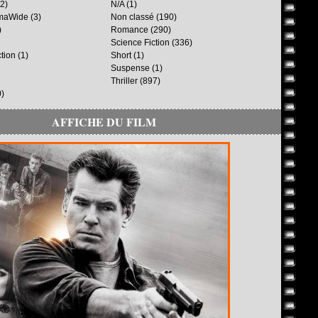
2)
N/A
(1)
maWide
(3)
Non classé
(190)
)
Romance
(290)
Science Fiction
(336)
ction
(1)
Short
(1)
Suspense
(1)
Thriller
(897)
)
AFFICHE DU FILM