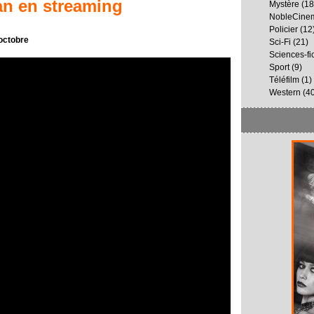
an
en streaming
Mystère
(18
NobleCine
Policier
(12
octobre
Sci-Fi
(21)
Sciences-fi
Sport
(9)
Téléfilm
(1)
Western
(40