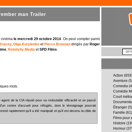
ember man Trailer
u cinéma
le mercredi 29 octobre 2014
. On peut compter parmi
Bracey
,
Olga Kurylenko
et
Pierce Brosnan
dirigés par
Roger
time
,
Relativity Media
et
SPD Films
.
Action
(659
Aventure
(5
Comedia
(4
lques mots.
Comédie Mu
Court métr
-agent de la CIA réputé pour sa redoutable efficacité et un passé
Documenta
d'un centre d'accueil pour réfugiés, dont le témoignage pourrait
Étranger
(5
rend rapidement qu’il a été manipulé et qu’il est devenu la cible de
Famille
(61
Films pour 
Histoire
(19
Horreur
(37