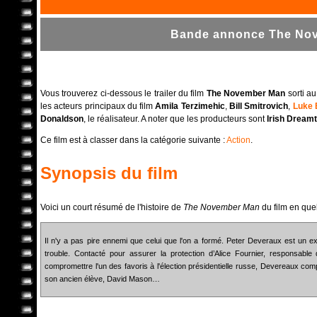
Bande annonce The Nov
Vous trouverez ci-dessous le trailer du film
The November Man
sorti a
les acteurs principaux du film
Amila Terzimehic
,
Bill Smitrovich
,
Luke 
Donaldson
, le réalisateur. A noter que les producteurs sont
Irish Dream
Ce film est à classer dans la catégorie suivante :
Action
.
Synopsis du film
Voici un court résumé de l'histoire de
The November Man
du film en que
Il n'y a pas pire ennemi que celui que l'on a formé. Peter Deveraux est un ex
trouble. Contacté pour assurer la protection d’Alice Fournier, responsable 
compromettre l'un des favoris à l'élection présidentielle russe, Devereaux comp
son ancien élève, David Mason…