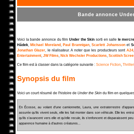
Bande annonce Under 
Voici la bande annonce du film
Under the Skin
sorti en salle
le mercre
Hádek
,
Michael Moreland
,
Paul Brannigan
,
Scarlett Johansson
et
S
Jonathan Glazer
, le réalisateur. A noter que les producteurs sont
A24
Entertainment
,
JW Films
,
Nick Wechsler Productions
,
Scottish Scree
Ce film est à classer dans la catégorie suivante :
Science Fiction
,
Thriller
Synopsis du film
Voici un court résumé de l'histoire de
Under the Skin
du film en quelques
En Écosse, au volant d'une camionnette, Laura, une extraterrestre d'appar
assurée qu'ils vivent seuls, elle les fait monter dans son véhicule. Elle les ent
qu'ils s'avancent vers elle et qu'elle recule, ils s'enfoncent et disparaissent p
apparence humaine à d'autres créatures...