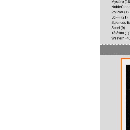
Mystère
(18
NobleCine
Policier
(12
Sci-Fi
(21)
Sciences-fi
Sport
(9)
Téléfilm
(1)
Western
(40