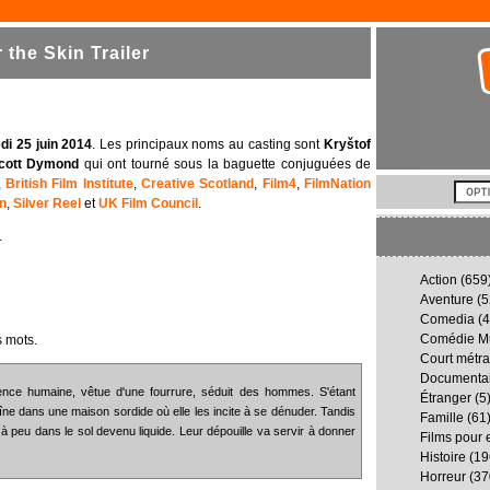
the Skin Trailer
di 25 juin 2014
. Les principaux noms au casting sont
Kryštof
cott Dymond
qui ont tourné sous la baguette conjuguées de
,
British Film Institute
,
Creative Scotland
,
Film4
,
FilmNation
n
,
Silver Reel
et
UK Film Council
.
.
Action
(659
Aventure
(5
Comedia
(4
Comédie Mu
 mots.
Court métr
Documenta
ence humaine, vêtue d'une fourrure, séduit des hommes. S'étant
Étranger
(5
raîne dans une maison sordide où elle les incite à se dénuder. Tandis
Famille
(61
eu à peu dans le sol devenu liquide. Leur dépouille va servir à donner
Films pour 
Histoire
(19
Horreur
(37