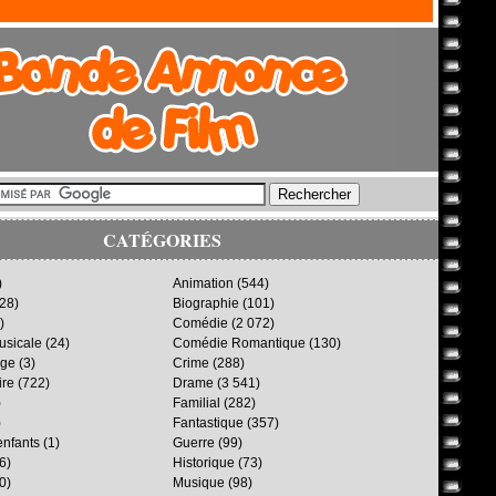
CATÉGORIES
)
Animation
(544)
28)
Biographie
(101)
)
Comédie
(2 072)
sicale
(24)
Comédie Romantique
(130)
age
(3)
Crime
(288)
ire
(722)
Drame
(3 541)
)
Familial
(282)
)
Fantastique
(357)
enfants
(1)
Guerre
(99)
6)
Historique
(73)
0)
Musique
(98)