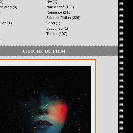
2)
N/A
(1)
maWide
(3)
Non classé
(190)
)
Romance
(291)
Science Fiction
(336)
ction
(1)
Short
(1)
Suspense
(1)
Thriller
(897)
)
AFFICHE DU FILM