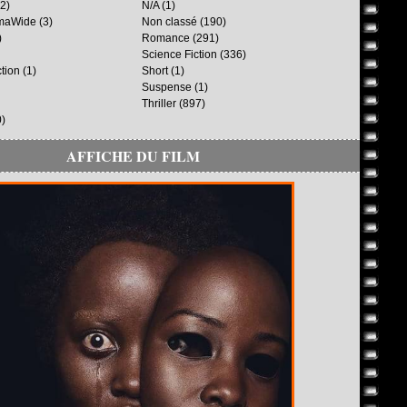
2)
N/A
(1)
maWide
(3)
Non classé
(190)
)
Romance
(291)
Science Fiction
(336)
ction
(1)
Short
(1)
Suspense
(1)
Thriller
(897)
)
AFFICHE DU FILM