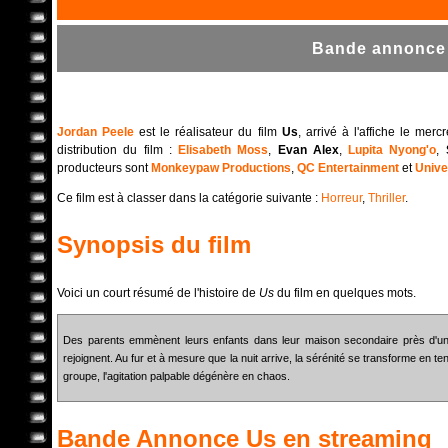
Bande annonce 
Jordan Peele
est le réalisateur du film
Us
, arrivé à l'affiche le me
distribution du film :
Elisabeth Moss
,
Evan Alex
,
Lupita Nyong'o
,
producteurs sont
Monkeypaw Productions
,
QC Entertainment
et
Unive
Ce film est à classer dans la catégorie suivante :
Horreur
,
Thriller
.
Synopsis du film
Voici un court résumé de l'histoire de
Us
du film en quelques mots.
Des parents emmènent leurs enfants dans leur maison secondaire près d'un
rejoignent. Au fur et à mesure que la nuit arrive, la sérénité se transforme en te
groupe, l'agitation palpable dégénère en chaos.
Bande Annonce
Us
en streaming