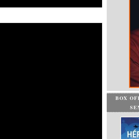
BOX OF
SE