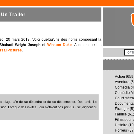
Us Trailer
rcredi 20 mars 2019. Voici quelqu'uns des noms composant la
Shahadi Wright Joseph
et
Winston Duke
. A noter que les
rsal Pictures
.
Action
(659
Aventure
(5
Comedia
(4
Comédie Mu
Court métr
e plage afin de se détendre et de se déconnecter. Des amis les
Documenta
nsion. Lorsque des invités - qui n'étaient pas prévus - se joignent au
Étranger
(5
Famille
(61
Films pour 
Histoire
(19
Horreur
(37