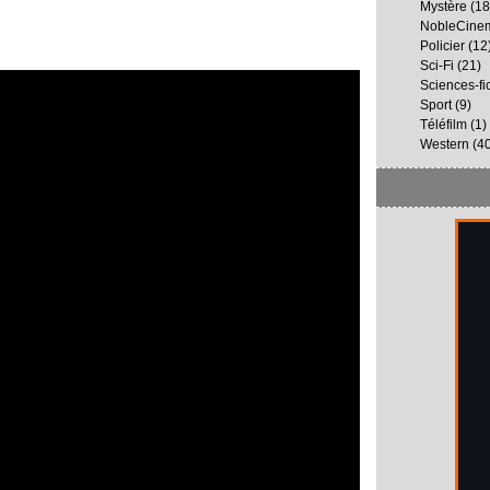
Mystère
(18
NobleCine
Policier
(12
Sci-Fi
(21)
Sciences-fi
Sport
(9)
Téléfilm
(1)
Western
(40