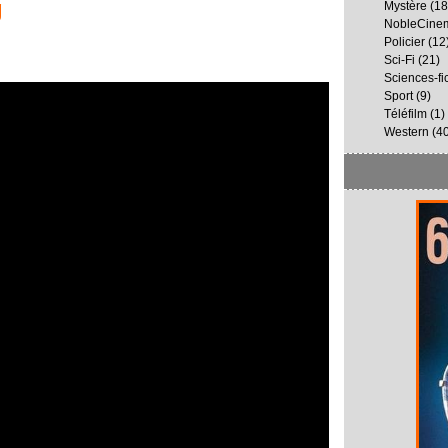
g
Mystère
(18
NobleCine
Policier
(12
Sci-Fi
(21)
Sciences-fi
Sport
(9)
Téléfilm
(1)
Western
(40