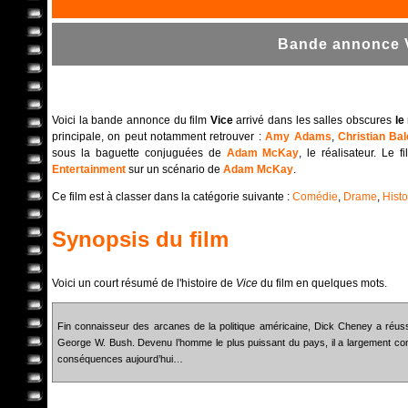
Bande annonce V
Voici la bande annonce du film
Vice
arrivé dans les salles obscures
le
principale, on peut notamment retrouver :
Amy Adams
,
Christian Bal
sous la baguette conjuguées de
Adam McKay
, le réalisateur. Le 
Entertainment
sur un scénario de
Adam McKay
.
Ce film est à classer dans la catégorie suivante :
Comédie
,
Drame
,
Histo
Synopsis du film
Voici un court résumé de l'histoire de
Vice
du film en quelques mots.
Fin connaisseur des arcanes de la politique américaine, Dick Cheney a réussi,
George W. Bush. Devenu l’homme le plus puissant du pays, il a largement con
conséquences aujourd’hui…