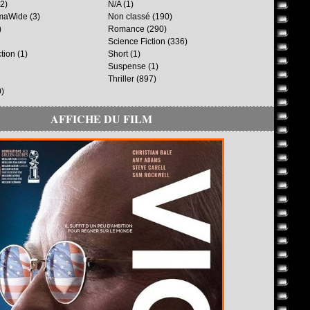
2)
N/A
(1)
maWide
(3)
Non classé
(190)
)
Romance
(290)
Science Fiction
(336)
ction
(1)
Short
(1)
Suspense
(1)
Thriller
(897)
)
AFFICHE DU FILM