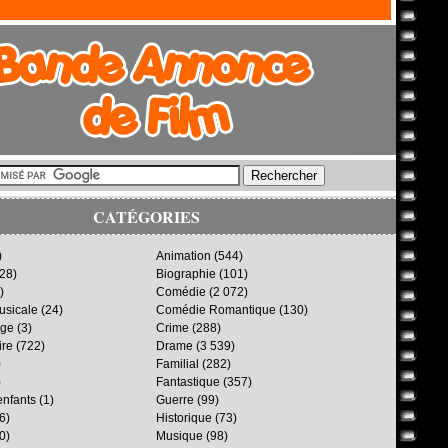
CATÉGORIES
)
Animation
(544)
28)
Biographie
(101)
)
Comédie
(2 072)
sicale
(24)
Comédie Romantique
(130)
age
(3)
Crime
(288)
ire
(722)
Drame
(3 539)
)
Familial
(282)
)
Fantastique
(357)
enfants
(1)
Guerre
(99)
6)
Historique
(73)
0)
Musique
(98)