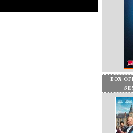
BOX OF
SE