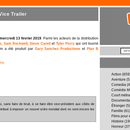
ice Trailer
 mercredi 13 fevrier 2019
. Parmi les acteurs de la distribution
e
,
Sam Rockwell
,
Steve Carell
et
Tyler Perry
qui ont tourné
film a été produit par
Gary Sanchez Productions
et
Plan B
ire
.
Action
(659
Aventure
(5
Comedia
(4
Comédie Mu
Court métr
Documenta
 sans faire de bruit, à se faire élire vice-président aux côtés de
Étranger
(5
tribué à imposer un nouvel ordre mondial dont on sent encore les
Famille
(61
Films pour 
Histoire
(19
Horreur
(37