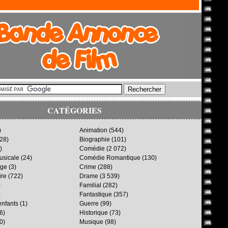
CATÉGORIES
)
Animation
(544)
28)
Biographie
(101)
)
Comédie
(2 072)
sicale
(24)
Comédie Romantique
(130)
age
(3)
Crime
(288)
ire
(722)
Drame
(3 539)
)
Familial
(282)
)
Fantastique
(357)
enfants
(1)
Guerre
(99)
6)
Historique
(73)
0)
Musique
(98)