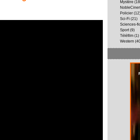
Mystère
(18
NobleCine
Policier
(12
Sci-Fi
(21)
Sciences-fi
Sport
(9)
Téléfilm
(1)
Western
(40