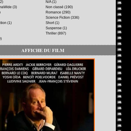
2)
N/A
(1)
maWide
(3)
Non classé
(190)
)
Romance
(290)
Science Fiction
(336)
ction
(1)
Short
(1)
Suspense
(1)
Thriller
(897)
)
AFFICHE DU FILM