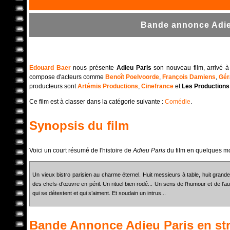
Bande annonce Adieu
Edouard Baer
nous présente
Adieu Paris
son nouveau film, arrivé à 
compose d'acteurs comme
Benoît Poelvoorde
,
François Damiens
,
Gér
producteurs sont
Artémis Productions
,
Cinefrance
et
Les Productions
Ce film est à classer dans la catégorie suivante :
Comédie
.
Synopsis du film
Voici un court résumé de l'histoire de
Adieu Paris
du film en quelques mo
Un vieux bistro parisien au charme éternel. Huit messieurs à table, huit grande
des chefs-d'œuvre en péril. Un rituel bien rodé... Un sens de l’humour et de l’au
qui se détestent et qui s’aiment. Et soudain un intrus...
Bande Annonce
Adieu Paris
en st