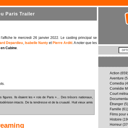
 Paris Trailer
l'affiche le mercredi 26 janvier 2022. Le casting principal se
ard Depardieu
,
Isabelle Nanty
et
Pierre Arditi
. A noter que les
 en Cabine
.
Action
(659
Aventure
(5
Comedia
(4
ts.
Comédie Mu
Court métr
s figures. Ils étaient les « rois de Paris »… Des trésors nationaux,
Documenta
todérision intacts. De la tendresse et de la cruauté. Huit vieux amis
Étranger
(5
Famille
(61
Films pour 
Histoire
(19
reaming
Horreur
(37