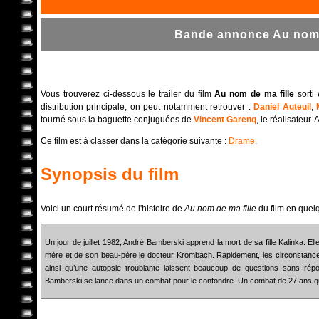
Bande annonce Au nom d
Vous trouverez ci-dessous le trailer du film
Au nom de ma fille
sorti
distribution principale, on peut notamment retrouver :
Daniel Auteuil
,
tourné sous la baguette conjuguées de
Vincent Garenq
, le réalisateur
Ce film est à classer dans la catégorie suivante :
Drame
.
Synopsis du film
Voici un court résumé de l'histoire de
Au nom de ma fille
du film en quel
Un jour de juillet 1982, André Bamberski apprend la mort de sa fille Kalinka. 
mère et de son beau-père le docteur Krombach. Rapidement, les circonstance
ainsi qu’une autopsie troublante laissent beaucoup de questions sans rép
Bamberski se lance dans un combat pour le confondre. Un combat de 27 ans qu