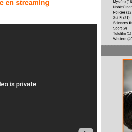
le
en streaming
Mystère
(18
NobleCine
Policier
(12
Sci-Fi
(21)
Sciences-fi
Sport
(9)
Téléfilm
(1)
Western
(40