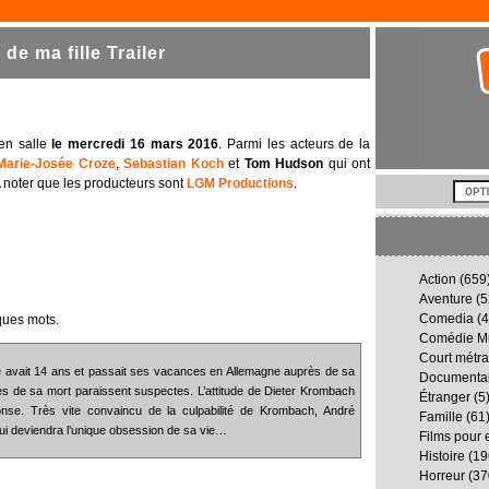
e ma fille Trailer
 en salle
le mercredi 16 mars 2016
. Parmi les acteurs de la
Marie-Josée Croze
,
Sebastian Koch
et
Tom Hudson
qui ont
. A noter que les producteurs sont
LGM Productions
.
Action
(659
Aventure
(5
Comedia
(4
ques mots.
Comédie Mu
Court métr
Elle avait 14 ans et passait ses vacances en Allemagne auprès de sa
Documenta
s de sa mort paraissent suspectes. L’attitude de Dieter Krombach
Étranger
(5
onse. Très vite convaincu de la culpabilité de Krombach, André
Famille
(61
i deviendra l’unique obsession de sa vie…
Films pour 
Histoire
(19
Horreur
(37