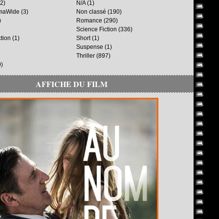
2)
N/A
(1)
maWide
(3)
Non classé
(190)
)
Romance
(290)
Science Fiction
(336)
ction
(1)
Short
(1)
Suspense
(1)
Thriller
(897)
)
AFFICHE DU FILM