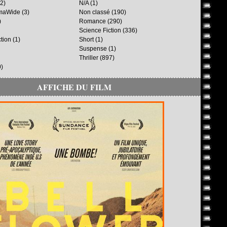
2)
N/A
(1)
maWide
(3)
Non classé
(190)
)
Romance
(290)
Science Fiction
(336)
ction
(1)
Short
(1)
Suspense
(1)
Thriller
(897)
)
AFFICHE DU FILM