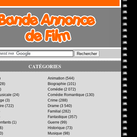
CATÉGORIES
)
Animation
(544)
28)
Biographie
(101)
)
Comédie
(2 072)
sicale
(24)
Comédie Romantique
(130)
age
(3)
Crime
(288)
ire
(722)
Drame
(3 540)
)
Familial
(282)
)
Fantastique
(357)
enfants
(1)
Guerre
(99)
6)
Historique
(73)
0)
Musique
(98)