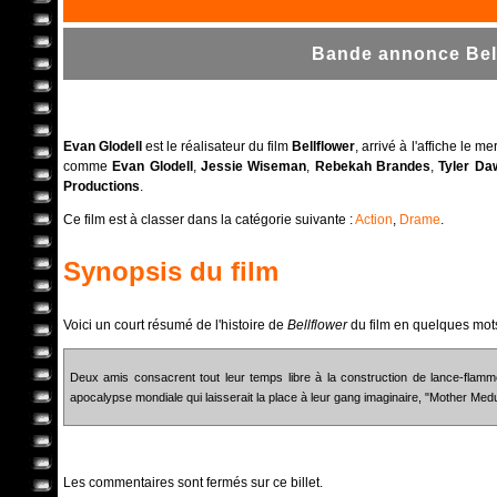
Bande annonce Bell
Evan Glodell
est le réalisateur du film
Bellflower
, arrivé à l'affiche le 
comme
Evan Glodell
,
Jessie Wiseman
,
Rebekah Brandes
,
Tyler Da
Productions
.
Ce film est à classer dans la catégorie suivante :
Action
,
Drame
.
Synopsis du film
Voici un court résumé de l'histoire de
Bellflower
du film en quelques mot
Deux amis consacrent tout leur temps libre à la construction de lance-flamm
apocalypse mondiale qui laisserait la place à leur gang imaginaire, "Mother Med
Les commentaires sont fermés sur ce billet.