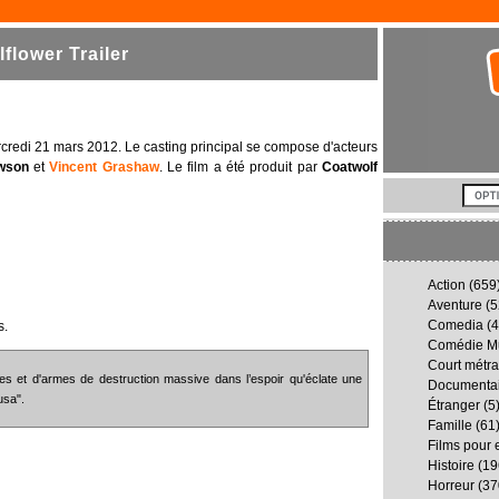
flower Trailer
mercredi 21 mars 2012. Le casting principal se compose d'acteurs
wson
et
Vincent Grashaw
. Le film a été produit par
Coatwolf
Action
(659
Aventure
(5
Comedia
(4
s.
Comédie Mu
Court métr
es et d'armes de destruction massive dans l’espoir qu'éclate une
Documenta
usa".
Étranger
(5
Famille
(61
Films pour 
Histoire
(19
Horreur
(37