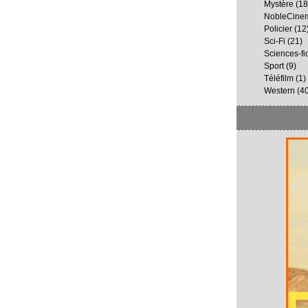
Mystère
(18
NobleCine
Policier
(12
Sci-Fi
(21)
Sciences-fi
Sport
(9)
Téléfilm
(1)
Western
(40