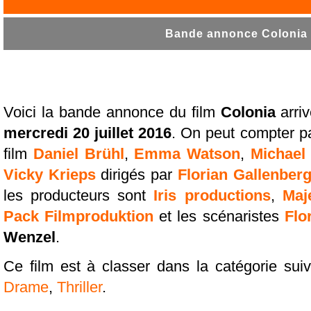
Bande annonce Colonia T
Voici la bande annonce du film
Colonia
arri
mercredi 20 juillet 2016
. On peut compter pa
film
Daniel Brühl
,
Emma Watson
,
Michael
Vicky Krieps
dirigés par
Florian Gallenber
les producteurs sont
Iris productions
,
Maj
Pack Filmproduktion
et les scénaristes
Flo
Wenzel
.
Ce film est à classer dans la catégorie sui
Drame
,
Thriller
.