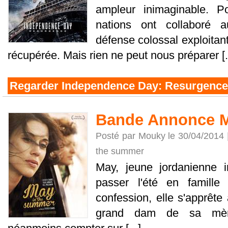
ampleur inimaginable. Po
nations ont collaboré 
défense colossal exploitant
récupérée. Mais rien ne peut nous préparer [..
Regarder Independence Day: Resurgence
Bande Annonce M
Posté par Mouky le 30/04/2014
the summer
May, jeune jordanienne i
passer l'été en famill
confession, elle s'apprêt
grand dam de sa mère