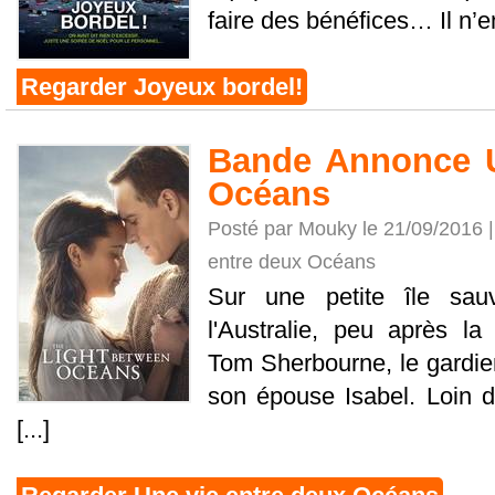
faire des bénéfices… Il n’en f
Regarder Joyeux bordel!
Bande Annonce U
Océans
Posté par Mouky le 21/09/2016 
entre deux Océans
Sur une petite île sa
l'Australie, peu après l
Tom Sherbourne, le gardie
son épouse Isabel. Loin d
[...]