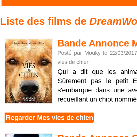
Liste des films de
DreamWo
Bande Annonce M
Posté par Mouky le 22/03/201
vies de chien
Qui a dit que les anim
Sûrement pas le petit 
s'embarque dans une av
recueillant un chiot nommé Ba
Regarder Mes vies de chien