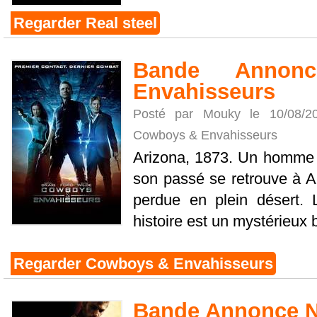
Regarder Real steel
Bande Annon
Envahisseurs
Posté par Mouky le 10/08/
Cowboys & Envahisseurs
Arizona, 1873. Un homme q
son passé se retrouve à Abs
perdue en plein désert. L
histoire est un mystérieux br
Regarder Cowboys & Envahisseurs
Bande Annonce N