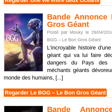
Regarder Une vie entre deux Océans
Bande Annonce 
Gros Géant
Posté par Mouky le 29/04/20
BGG – Le Bon Gros Géant
L'incroyable histoire d'une
géant qui va lui faire déc
dangers du Pays des G
méchants géants dévoreu
monde des humains, [...]
Regarder Le BGG – Le Bon Gros Géant
Bande Annonc