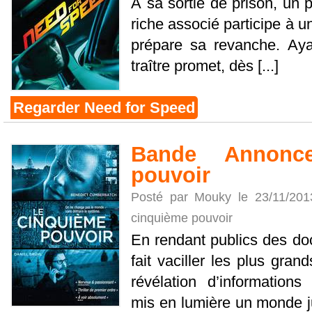
À sa sortie de prison, un p
riche associé participe à u
prépare sa revanche. Aya
traître promet, dès [...]
Regarder Need for Speed
Bande Annonc
pouvoir
Posté par Mouky le 23/11/20
cinquième pouvoir
En rendant publics des doc
fait vaciller les plus gran
révélation d’informations
mis en lumière un monde j