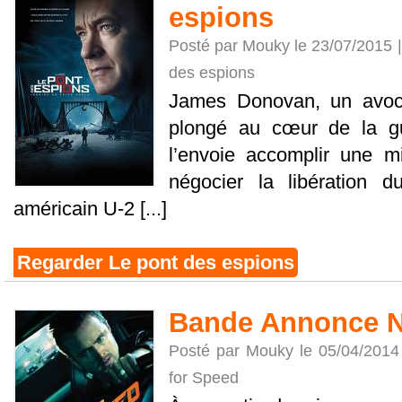
espions
Posté par Mouky le 23/07/2015 
des espions
James Donovan, un avoca
plongé au cœur de la gu
l’envoie accomplir une m
négocier la libération d
américain U-2 [...]
Regarder Le pont des espions
Bande Annonce N
Posté par Mouky le 05/04/2014
for Speed