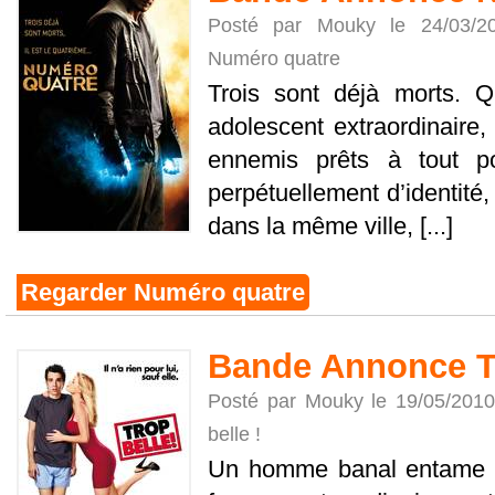
Posté par Mouky le 24/03/
Numéro quatre
Trois sont déjà morts. 
adolescent extraordinaire,
ennemis prêts à tout po
perpétuellement d’identité
dans la même ville, [...]
Regarder Numéro quatre
Bande Annonce Tr
Posté par Mouky le 19/05/201
belle !
Un homme banal entame u