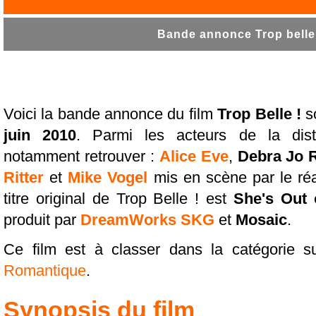
Bande annonce Trop belle !
Voici la bande annonce du film
Trop Belle !
s
juin 2010
. Parmi les acteurs de la distr
notamment retrouver :
Alice Eve
,
Debra Jo 
Ritter
et
Mike Vogel
mis en scène par le ré
titre original de Trop Belle ! est
She's Out
produit par
DreamWorks SKG
et
Mosaic
.
Ce film est à classer dans la catégorie s
Romantique
.
Synopsis du film