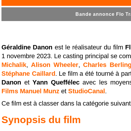
Bande annonce Flo Tra
Géraldine Danon
est le réalisateur du film
F
1 novembre 2023. Le casting principal se c
Michalik
,
Alison Wheeler
,
Charles Berlin
Stéphane Caillard
. Le film a été tourné à par
Danon
et
Yann Queffélec
avec les moyen
Films Manuel Munz
et
StudioCanal
.
Ce film est à classer dans la catégorie suivan
Synopsis du film