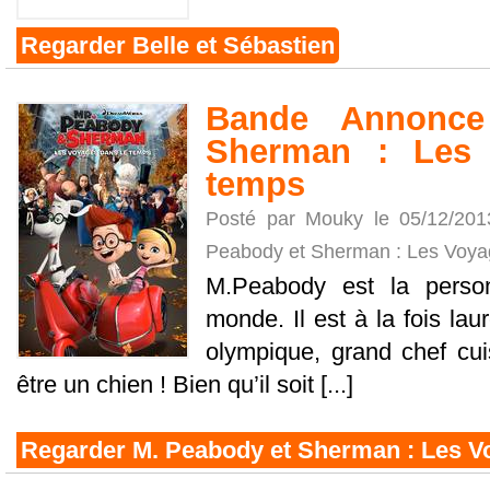
Regarder Belle et Sébastien
Bande Annonce
Sherman : Les 
temps
Posté par Mouky le 05/12/20
Peabody et Sherman : Les Voya
M.Peabody est la person
monde. Il est à la fois la
olympique, grand chef cuisi
être un chien ! Bien qu’il soit [...]
Regarder M. Peabody et Sherman : Les V