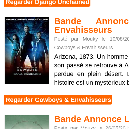
Regarder Django Unchained
Bande Annon
Envahisseurs
Posté par Mouky le 10/08/
Cowboys & Envahisseurs
Arizona, 1873. Un homme q
son passé se retrouve à Abs
perdue en plein désert. L
histoire est un mystérieux br
Regarder Cowboys & Envahisseurs
Bande Annonce La
Posté par Mouky le 26/05/20