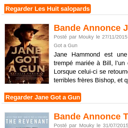
Regarder Les Huit salopards
Bande Annonce J
Posté par Mouky le 27/11/201
Got a Gun
Jane Hammond est une 
trempé mariée à Bill, l’un 
Lorsque celui-ci se retourn
terribles frères Bishop, et qu
Regarder Jane Got a Gun
Bande Annonce T
Posté par Mouky le 31/07/201