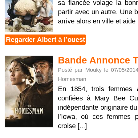
sa fiancée volage la bonn
partir avec un autre. Une 
arrive alors en ville et aide l
Regarder Albert à l’ouest
Bande Annonce 
Posté par Mouky le 07/05/201
Homesman
En 1854, trois femmes a
confiées à Mary Bee Cud
indépendante originaire du
l’Iowa, où ces femmes po
croise [...]