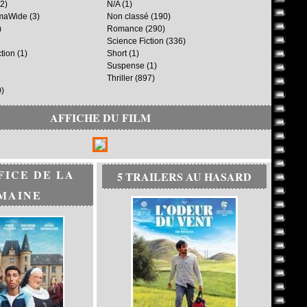
2)
N/A
(1)
maWide
(3)
Non classé
(190)
)
Romance
(290)
Science Fiction
(336)
ction
(1)
Short
(1)
Suspense
(1)
Thriller
(897)
)
AFFICHE DU FILM
FICE DE LA
5 TRAILERS AU HASARD
MAINE