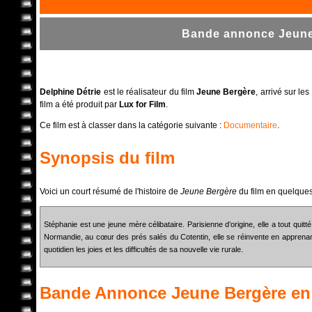
Bande annonce Jeune 
Delphine Détrie
est le réalisateur du film
Jeune Bergère
, arrivé sur le
film a été produit par
Lux for Film
.
Ce film est à classer dans la catégorie suivante :
Documentaire
.
Synopsis du film
Voici un court résumé de l'histoire de
Jeune Bergère
du film en quelques
Stéphanie est une jeune mère célibataire. Parisienne d’origine, elle a tout quitt
Normandie, au cœur des prés salés du Cotentin, elle se réinvente en apprenant
quotidien les joies et les difficultés de sa nouvelle vie rurale.
Bande Annonce
Jeune Bergère
en