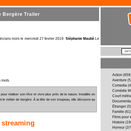
Bergère Trailer
s écrans noirs le mercredi 27 fevrier 2019.
Stéphanie Maubé
.Le
Action
(659
Aventure
(5
 mots.
Comedia
(4
Comédie Mu
é pour réaliser son rêve et vivre plus près de la nature. Installée en
Court métr
 le métier de bergère. À la tête de son troupeau, elle découvre au
Documenta
Étranger
(5
Famille
(61
Films pour 
 streaming
Histoire
(19
Horreur
(37