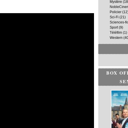
Mystère
(18
NobleCine
Policier
(12
Sci-Fi
(21)
Sciences-fi
Sport
(9)
Téléfilm
(1)
Western
(40
BOX OF
SE