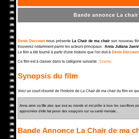
Bande annonce La chair 
Denis Dercourt
nous présente
La Chair de ma chair
son nouveau film,
trouverez notamment parmi les acteurs principaux :
Anna Juliana Jaen
Le film a été tourné à partir d'une histoire que l'on doit à
Denis Dercourt
Ce film est à classer dans la catégorie suivante :
Drame
.
Synopsis du film
Voici un court résumé de l'histoire de
La Chair de ma chair
du film en qu
Anna aime sa fille plus que tout au monde et est prête à tous les sacrifices po
approchées d’elle fait peser des soupçons sur sa santé mentale...
Bande Annonce
La Chair de ma ch