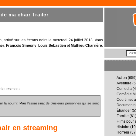
de ma chair Trailer
 arrivé sur les écrans noirs le mercredi 24 juillet 2013. Vous
ner
,
Francois Smesny
,
Louis Sebastien
et
Mathieu Charrière
.
.
Action
(659
Aventure
(5
Comedia
(4
elques mots.
Comédie Mu
Court métr
ur la nourrir. Mais l’assassinat de plusieurs personnes qui se sont
Documenta
Étranger
(5
Famille
(61
Films pour 
air
en streaming
Histoire
(19
Horreur
(37