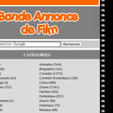
CATÉGORIES
)
Animation
(544)
28)
Biographie
(101)
)
Comédie
(2 072)
sicale
(24)
Comédie Romantique
(130)
age
(3)
Crime
(288)
ire
(722)
Drame
(3 541)
)
Familial
(282)
)
Fantastique
(357)
enfants
(1)
Guerre
(99)
6)
Historique
(73)
0)
Musique
(98)