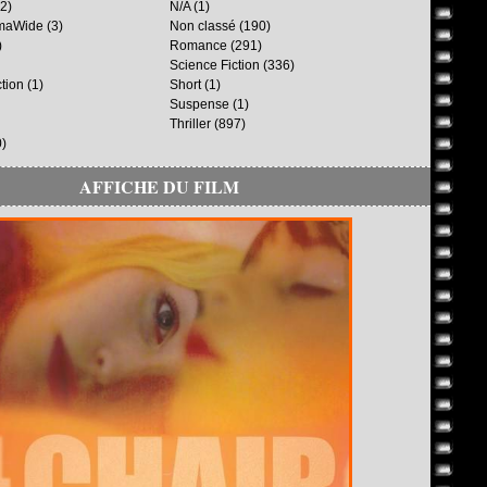
2)
N/A
(1)
maWide
(3)
Non classé
(190)
)
Romance
(291)
Science Fiction
(336)
ction
(1)
Short
(1)
Suspense
(1)
Thriller
(897)
)
AFFICHE DU FILM