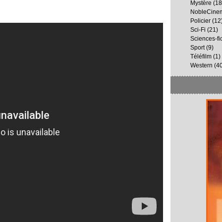
Mystère
(18
NobleCine
Policier
(12
Sci-Fi
(21)
Sciences-fi
Sport
(9)
Téléfilm
(1)
Western
(40